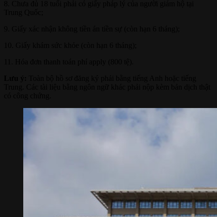
8. Chưa đủ 18 tuổi phải có giấy pháp lý của người giám hộ tại
Trung Quốc;
9. Giấy xác nhận không tiền án tiền sự (còn hạn 6 tháng);
10. Giấy khám sức khỏe (còn hạn 6 tháng);
11. Hóa đơn thanh toán phí apply (800 tệ).
Lưu ý:
Toàn bộ hồ sơ đăng ký phải bằng tiếng Anh hoặc tiếng
Trung. Các tài liệu bằng ngôn ngữ khác phải nộp kèm bản dịch thật
có công chứng.