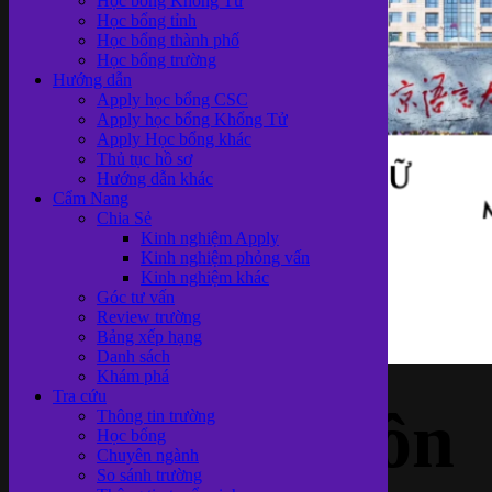
Học bổng Khổng Tử
Học bổng tỉnh
Học bổng thành phố
Học bổng trường
Hướng dẫn
Apply học bổng CSC
Apply học bổng Khổng Tử
Apply Học bổng khác
Thủ tục hồ sơ
Hướng dẫn khác
Cẩm Nang
Chia Sẻ
Kinh nghiệm Apply
Kinh nghiệm phỏng vấn
Kinh nghiệm khác
Góc tư vấn
Review trường
Bảng xếp hạng
Danh sách
Khám phá
Tra cứu
Đại học Ngôn
Thông tin trường
Học bổng
Chuyên ngành
So sánh trường