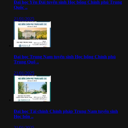
Đại học Yên Đài tuyển sinh Học bổng Chính phủ Trung
Quốc ..
21/01/2025
Đại học Trung Nam tuyển sinh Học bổng Chính phủ
Trung Quố ..
21/01/2025
Đại học Tài chính Chính pháp Trung Nam tuyển sinh
Học bổn ..
21/01/2025