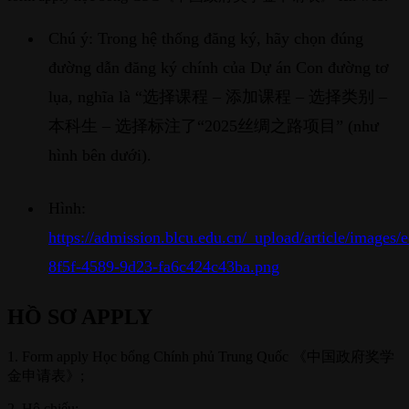
Chú ý: Trong hệ thống đăng ký, hãy chọn đúng
đường dẫn đăng ký chính của Dự án Con đường tơ
lụa, nghĩa là “选择课程 – 添加课程 – 选择类别 –
本科生 – 选择标注了“2025丝绸之路项目” (như
hình bên dưới).
Hình:
https://admission.blcu.edu.cn/_upload/article/imag
8f5f-4589-9d23-fa6c424c43ba.png
HỒ SƠ APPLY
1. Form apply Học bổng Chính phủ Trung Quốc 《中国政府奖学
金申请表》;
2. Hộ chiếu;