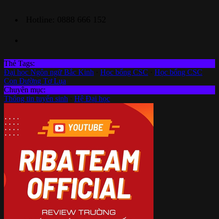
Hotline: 0888 666 152
Thẻ Tags:
Đại học Ngôn ngữ Bắc Kinh
·
Học bổng CSC
·
Học bổng CSC
Con Đường Tơ Lụa
Chuyên mục:
Thông tin tuyển sinh
·
Hệ Đại học