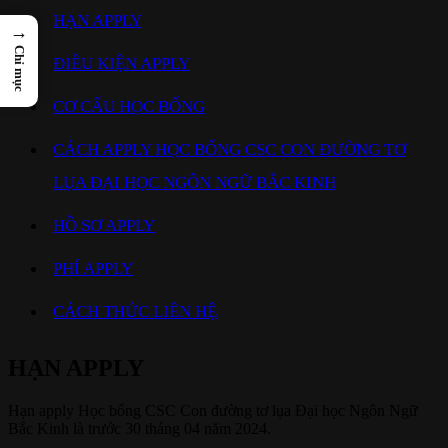
HẠN APPLY
→
Chỉ mục
ĐIỀU KIỆN APPLY
CƠ CẤU HỌC BỔNG
CÁCH APPLY HỌC BỔNG CSC CON ĐƯỜNG TƠ
LỤA ĐẠI HỌC NGÔN NGỮ BẮC KINH
HỒ SƠ APPLY
PHÍ APPLY
CÁCH THỨC LIÊN HỆ
HẠN APPLY
Hạn apply Học bổng CSC Con đường tơ lụa Đại học Ngôn Ngữ
Bắc Kinh là trước 30 tháng 04 năm 2024.