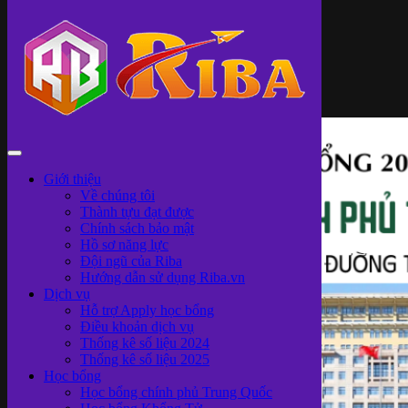
Giới thiệu
Về chúng tôi
Thành tựu đạt được
Chính sách bảo mật
Hồ sơ năng lực
Đội ngũ của Riba
Hướng dẫn sử dụng Riba.vn
Dịch vụ
Hỗ trợ Apply học bổng
Điều khoản dịch vụ
Thống kê số liệu 2024
Thống kê số liệu 2025
Học bổng
Học bổng chính phủ Trung Quốc