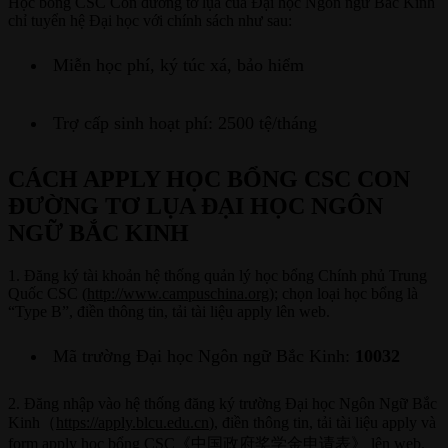
Học bổng CSC Con đường tơ lụa của Đại học Ngôn ngữ Bắc Kinh
chỉ tuyển hệ Đại học với chính sách như sau:
Miễn học phí, ký túc xá, bảo hiểm
Trợ cấp sinh hoạt phí: 2500 tệ/tháng
CÁCH APPLY HỌC BỔNG CSC CON
ĐƯỜNG TƠ LỤA ĐẠI HỌC NGÔN
NGỮ BẮC KINH
1. Đăng ký tài khoản hệ thống quản lý học bổng Chính phủ Trung
Quốc CSC (
http://www.campuschina.org
); chọn loại học bổng là
“Type B”, điền thông tin, tải tài liệu apply lên web.
Mã trường Đại học Ngôn ngữ Bắc Kinh:
10032
2. Đăng nhập vào hệ thống đăng ký trường Đại học Ngôn Ngữ Bắc
Kinh（
https://apply.blcu.edu.cn
), điền thông tin, tải tài liệu apply và
form apply học bổng CSC《中国政府奖学金申请表》 lên web.