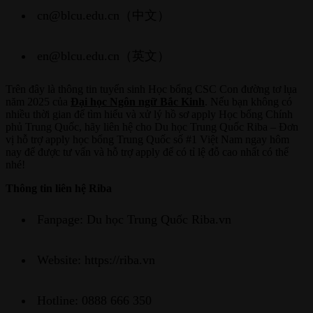
cn@blcu.edu.cn（中文）
en@blcu.edu.cn（英文）
Trên đây là thông tin tuyển sinh Học bổng CSC Con đường tơ lụa
năm 2025 của
Đại học Ngôn ngữ Bắc Kinh
. Nếu bạn không có
nhiều thời gian để tìm hiểu và xử lý hồ sơ apply Học bổng Chính
phủ Trung Quốc, hãy liên hệ cho Du học Trung Quốc Riba – Đơn
vị hỗ trợ apply học bổng Trung Quốc số #1 Việt Nam ngay hôm
nay để được tư vấn và hỗ trợ apply để có tỉ lệ đỗ cao nhất có thể
nhé!
Thông tin liên hệ Riba
Fanpage: Du học Trung Quốc Riba.vn
Website: https://riba.vn
Hotline: 0888 666 350