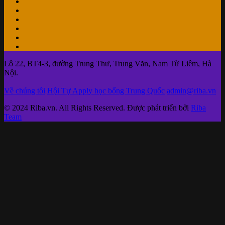
Lô 22, BT4-3, đường Trung Thư, Trung Văn, Nam Từ Liêm, Hà
Nội.
Về chúng tôi
Hội Tự Apply học bổng Trung Quốc
admin@riba.vn
© 2024 Riba.vn. All Rights Reserved. Được phát triển bởi
Riba
Team