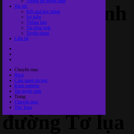
Thông tin tuyển sinh
ngữ Bắc Kinh
Tin tức
Kết quả học bổng
Sự kiện
Thông báo
Tin tổng hợp
tuyển sinh
Tuyển dụng
Liên hệ
Học bổng
Chuyên mục
Blog
Cẩm nang du học
Kinh nghiệm
CSC Con
Tin tuyển sinh
Trang
Chuyên mục
Thẻ Tags
đường Tơ lụa