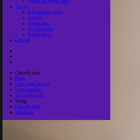
Thông tin tuyển sinh
Tin tức
Kết quả học bổng
Sự kiện
Thông báo
Tin tổng hợp
Tuyển dụng
Liên hệ
Chuyên mục
Blog
Cẩm nang du học
Kinh nghiệm
Tin tuyển sinh
Trang
Chuyên mục
Thẻ Tags