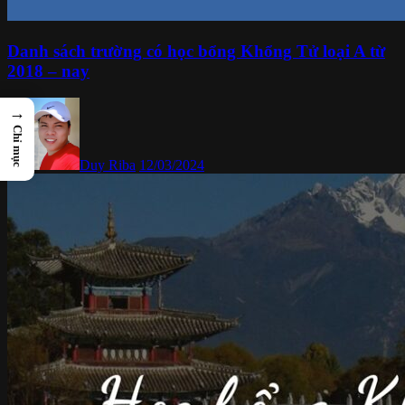
Danh sách trường có học bổng Khổng Tử loại A từ
2018 – nay
→
Chỉ mục
Duy Riba
12/03/2024