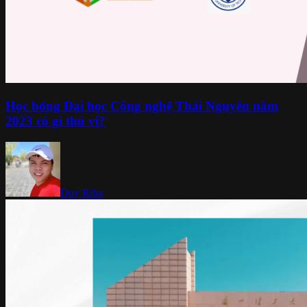
Học bổng Đại học Công nghệ Thái Nguyên năm
2023 có gì thú vị?
Duy Riba