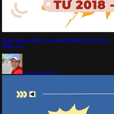
Danh sách trường có học bổng Khổng Tử loại B từ
2018 – nay
Duy Riba
12/03/2024