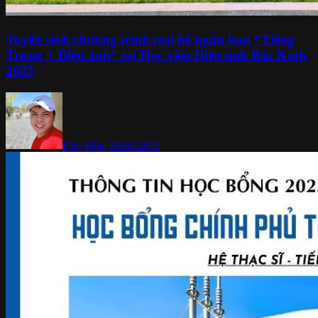
Tuyển sinh chương trình trại hè ngắn hạn “Tiếng
Trung + Điện ảnh” tại Học viện Điện ảnh Bắc Kinh
2025
Duy Riba
26/03/2025