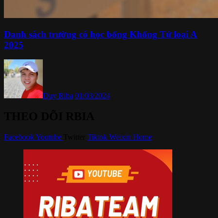
Danh sách trường có học bổng Khổng Tử loại A
2025
Duy Riba
01/03/2024
THEO DÕI RBIA
Facebook
Youtube
Twitter
Tiktok
Weixin
Home