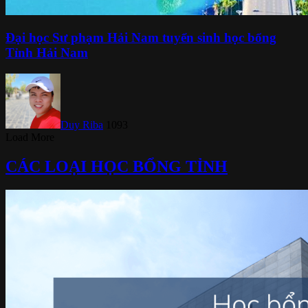
Đại học Sư phạm Hải Nam tuyển sinh học bổng
Tỉnh Hải Nam
Duy Riba
1093
Load More
CÁC LOẠI HỌC BỔNG TỈNH