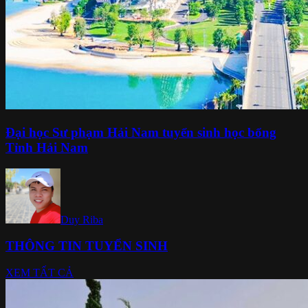
Đại học Sư phạm Hải Nam tuyển sinh học bổng
Tỉnh Hải Nam
Duy Riba
THÔNG TIN TUYỂN SINH
XEM TẤT CẢ