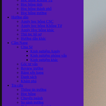
Học bổng Khổng Tử
Học bổng tỉnh
Học bổng thành phố
Học bổng trường
Hướng dẫn
Apply học bổng CSC
Apply học bổng Khổng Tử
Apply Học bổng khác
Thủ tục hồ sơ
Hướng dẫn khác
Cẩm Nang
Chia Sẻ
Kinh nghiệm Apply
Kinh nghiệm phỏng vấn
Kinh nghiệm khác
Góc tư vấn
Review trường
Bảng xếp hạng
Danh sách
Khám phá
Tra cứu
Thông tin trường
Học bổng
Chuyên ngành
So sánh trường