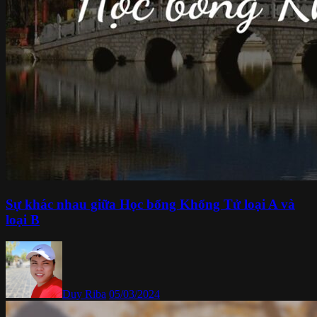
Sự khác nhau giữa Học bổng Khổng Tử loại A và
loại B
Duy Riba
05/03/2024