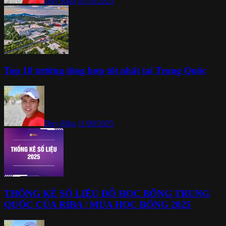
Duy Riba
01/10/2025
Top 10 trường tổng hợp tốt nhất tại Trung Quốc
Duy Riba
11/09/2025
THỐNG KÊ SỐ LIỆU ĐỖ HỌC BỔNG TRUNG
QUỐC CỦA RIBA | MÙA HỌC BỔNG 2025