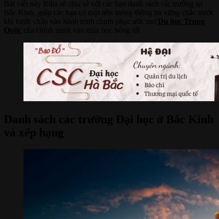
Bài viết này Riba sẽ chia sẻ với các bạn danh sách các trường tại
Bắc Kinh, giúp các bạn có một nền móng thông tin vững chắc trước
khi bước chân vào hành trình chinh phục ước mơ
Du học Trung
Quốc
của chính mình vào mùa học bổng tới.
Danh sách các trường Đại học ở Bắc Kinh
và xếp hạng