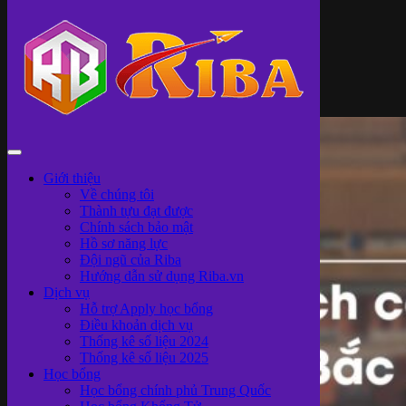
Giới thiệu
Về chúng tôi
Thành tựu đạt được
Chính sách bảo mật
Hồ sơ năng lực
Đội ngũ của Riba
Hướng dẫn sử dụng Riba.vn
Dịch vụ
Hỗ trợ Apply học bổng
Điều khoản dịch vụ
Thống kê số liệu 2024
Thống kê số liệu 2025
Học bổng
Học bổng chính phủ Trung Quốc