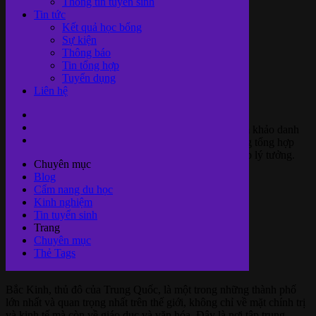
học ở Bắc
Thông tin tuyển sinh
Tin tức
Kết quả học bổng
Sự kiện
Thông báo
Kinh
Tin tổng hợp
Tuyển dụng
Liên hệ
Nếu bạn đang có ý định du học Trung Quốc, hãy tham khảo danh
sách các trường đại học tại Bắc Kinh và bảng xếp hạng tổng hợp
dưới đây để tìm kiếm cho mình một môi trường học tập lý tưởng.
Chuyên mục
Blog
Danh sách
Cẩm nang du học
Duy Riba
Kinh nghiệm
19/01/2022
Tin tuyển sinh
7561
Trang
Views
Chuyên mục
Thẻ Tags
Giới thiệu chung về Bắc Kinh
Bắc Kinh, thủ đô của Trung Quốc, là một trong những thành phố
lớn nhất và quan trọng nhất trên thế giới, không chỉ về mặt chính trị
và kinh tế mà còn về giáo dục và văn hóa. Đây là nơi tập trung