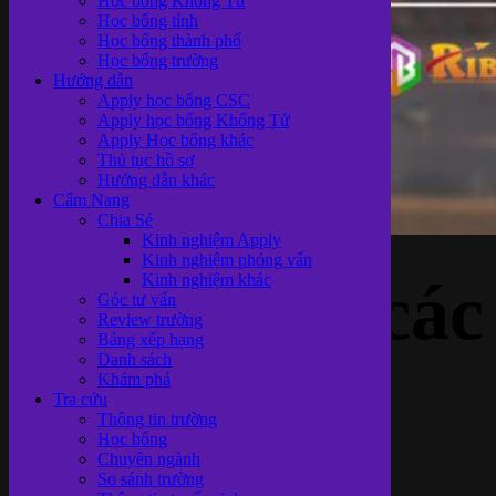
Học bổng Khổng Tử
Học bổng tỉnh
Học bổng thành phố
Học bổng trường
Hướng dẫn
Apply học bổng CSC
Apply học bổng Khổng Tử
Apply Học bổng khác
Thủ tục hồ sơ
Hướng dẫn khác
Cẩm Nang
Chia Sẻ
Kinh nghiệm Apply
Kinh nghiệm phỏng vấn
Danh sách các
Kinh nghiệm khác
Góc tư vấn
Review trường
Bảng xếp hạng
Danh sách
Khám phá
trường Đại
Tra cứu
Thông tin trường
Học bổng
Chuyên ngành
So sánh trường