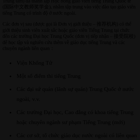
Trung tâm) đã thành lập Học bổng giáo viên tiếng Trung Quốc tế
(国际中文教师奖学金), nhằm tập trung vào việc đào tạo giáo viên
tiếng Trung có trình độ ở nước ngoài.
Các đơn vị sau (được gọi là Đơn vị giới thiệu – 推荐机构) có thể
giới thiệu sinh viên xuất sắc hoặc giáo viên Tiếng Trung tại chức
đến các trường Đại học Trung Quốc (đơn vị tiếp nhận – 接受院校)
để học tập và nghiên cứu thêm về giáo dục tiếng Trung và các
chuyên ngành liên quan：
Viện Khổng Tử
Một số điểm thi tiếng Trung
Các đại sứ quán (lãnh sự quán) Trung Quốc ở nước
ngoài, v.v.
Các trường Đại học, Cao đẳng có khoa tiếng Trung
hoặc chuyên ngành sư phạm Tiếng Trung (mới)
Các cơ sở, tổ chức giáo dục nước ngoài có liên quan