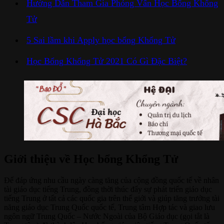
Hướng Dẫn Tham Gia Phỏng Vấn Học Bổng Khổng
Tử
5 Sai lầm khi Apply học bổng Khổng Tử
Học Bổng Khổng Tử 2021 Có Gì Đặc Biệt?
Giới thiệu về Học bổng Khổng Tử
Để đáp ứng nhu cầu ngày càng tăng của cộng đồng quốc tế về nhân
tài giáo dục tiếng Trung, đồng thời thúc đẩy sự phát triển giáo dục
tiếng Trung ở tất cả các quốc gia trên thế giới và giúp tăng trưởng tài
năng giáo dục Trung Quốc quốc tế, Trung tâm Hợp tác và giao lưu
ngôn ngữ Trung Quốc – Nước Ngoài của Bộ Giáo dục (gọi tắt là