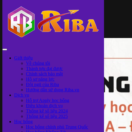
Giới thiệu
Về chúng tôi
Thành tựu đạt được
Chính sách bảo mật
Hồ sơ năng lực
Đội ngũ của Riba
Hướng dẫn sử dụng Riba.vn
Dịch vụ
Hỗ trợ Apply học bổng
Điều khoản dịch vụ
Thống kê số liệu 2024
Thống kê số liệu 2025
Học bổng
Học bổng chính phủ Trung Quốc