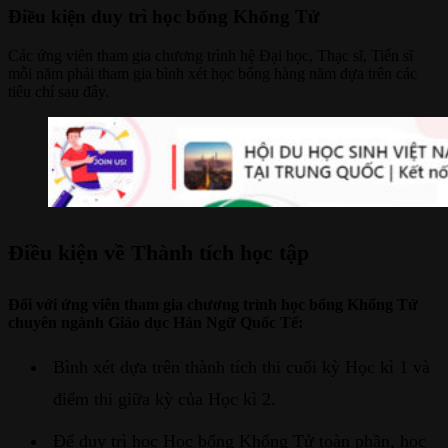
Điều kiện duy trì học bổng Khổng Tử
Các ứng viên tham gia chương trình hệ Đại học, Thạc sĩ, Tiến sĩ
mỗi năm phải tham gia bình xét học bổng hàng năm dựa trên các
tiêu chí sau đây.
Điều kiện về Thành tích học tập
Đối với ứng viên tham gia chương trình học bổng Khổng Tử
chuyên ngành Giáo dục Hán Ngữ Quốc Tế:
Bình xét dựa trên thành tích thi cuối kỳ Học kì 1 và
điểm thi giữa kỳ của Học kì 2.
Để duy trì học Học bổng Khổng Tử toàn phần, học