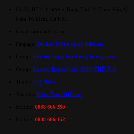
Lô 22, BT 4-3, đường Trung Thư, P. Trung Văn, Q.
Nam Từ Liêm, Hà Nội.
Email: admin@riba.vn
Fanpage:
Du học Trung Quốc Riba.vn
Group:
Hội Tự Apply học bổng Trung Quốc
Group:
Du học Trung Quốc NHƯ THẾ À ?!
Tiktok:
Duy Riba
Youtube:
Riba Team Official
Hotline:
0888 666 350
Hotline:
0888 666 152