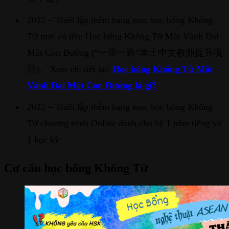
2022 – Thiết lập thêm hạng mục học bổng Khổng
Tử mới có tên: Học bổng Khổng Tử Một Vành Đai
Một Con Đường (“一带一路”本土中文教师提升项
目). Xem chi tiết tại:
Học bổng Khổng Tử Một
Vành Đai Một Con Đường là gì?
2022 – Thiết lập thêm hạng mục học bổng Khổng
Tử chương trình Online dành cho hệ 1 năm tiếng và
1 học kỳ
Cơ cấu học bổng Khổng Tử