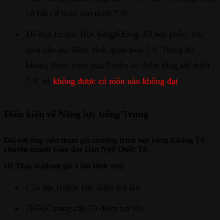
có bất cứ môn nào dưới 7.0;
Để duy trì học Học bổngKhổng Tử bán phần, học
sinh cần đạt điểm bình quân trên 7.0. Trong đó
kkông được vượt quá 2 môn có điểm tổng kết dưới
7.0, và
không được có môn nào không đạt
.
Điều kiện về Năng lực tiếng Trung
Đối với ứng viên tham gia chương trình học bổng Khổng Tử
chuyên ngành Giáo dục Hán Ngữ Quốc Tế:
Hệ Thạc sĩ (tham gia 1 lần bình xét):
Cần đạt HSK6 180 điểm trở lên
HSKK trung cấp 70 điểm trở lên