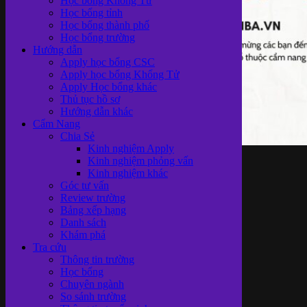
Học bổng Khổng Tử
Học bổng tỉnh
Học bổng thành phố
Học bổng trường
Hướng dẫn
Apply học bổng CSC
Apply học bổng Khổng Tử
Apply Học bổng khác
Thủ tục hồ sơ
Hướng dẫn khác
Cẩm Nang
Chia Sẻ
Kinh nghiệm Apply
Kinh nghiệm phỏng vấn
Hướng dẫn
Kinh nghiệm khác
Góc tư vấn
Review trường
Bảng xếp hạng
Danh sách
Khám phá
Apply học
Tra cứu
Thông tin trường
Học bổng
Chuyên ngành
So sánh trường