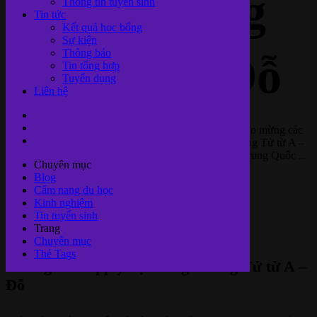
bổng Khổng
Thông tin tuyển sinh
Tin tức
Kết quả học bổng
Sự kiện
Thông báo
Tử từ A – Đỗ
Tin tổng hợp
Tuyển dụng
Liên hệ
Hướng dẫn Apply học bổng Khổng Tử từ A – Đỗ Chào mừng các
bạn đến với bài hướng dẫn cách Apply học bổng Khổng Tử từ A –
Đỗ thuộc cẩm nang Hướng dẫn Tự Apply học bổng Trung Quốc ..
Chuyên mục
Blog
Hướng dẫn Apply học bổng Khổng Tử
Cẩm nang du học
Duy Riba
Kinh nghiệm
09/08/2022
Tin tuyển sinh
8555
Trang
Views
Chuyên mục
Thẻ Tags
Hướng dẫn Apply học bổng Khổng Tử từ A –
Đỗ