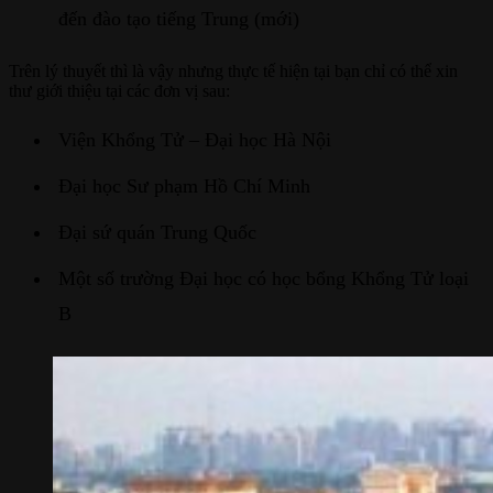
đến đào tạo tiếng Trung (mới)
Trên lý thuyết thì là vậy nhưng thực tế hiện tại bạn chỉ có thể xin
thư giới thiệu tại các đơn vị sau:
Viện Khổng Tử – Đại học Hà Nội
Đại học Sư phạm Hồ Chí Minh
Đại sứ quán Trung Quốc
Một số trường Đại học có học bổng Khổng Tử loại
B