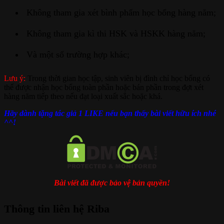
Không tham gia xét bình phẩm học bổng hàng năm;
Không tham gia kì thi HSK và HSKK hàng năm;
Và một số trường hợp khác;
Lưu ý:
Trong thời gian học tập, sinh viên bị đình chỉ học bổng có
thể được nhận học bổng toàn phần hoặc bán phần trong đợt xét
hàng năm tiếp theo nếu đạt loại xuất sắc hoặc khá.
Hãy dành tặng tác giả 1 LIKE nếu bạn thấy bài viết hữu ích nhé
^^!
Bài viết đã được bảo vệ bản quyền!
Thông tin liên hệ Riba