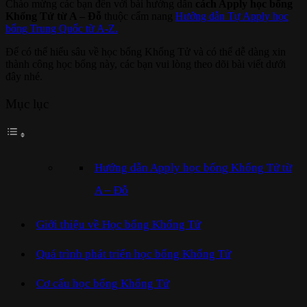
Chào mừng các bạn đến với bài hướng dẫn
cách Apply học bổng
Khổng Tử từ A – Đỗ
thuộc cẩm nang
Hướng dẫn Tự Apply học
bổng Trung Quốc từ A-Z.
Để có thể hiểu sâu về học bổng Khổng Tử và có thể dễ dàng xin
thành công học bổng này, các bạn vui lòng theo dõi bài viết dưới
đây nhé.
Mục lục
Hướng dẫn Apply học bổng Khổng Tử từ
A – Đỗ
Giới thiệu về Học bổng Khổng Tử
Quá trình phát triển học bổng Khổng Tử
Cơ cấu học bổng Khổng Tử