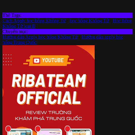
Thẻ Tags:
Cách Apply học bổng Khổng Tử
·
học bổng Khổng Tử
·
Học bổng
Khổng Tử loại B
Chuyên mục:
Hướng dẫn Apply học bổng Khổng Tử
·
Hướng dẫn apply học
bổng Trung Quốc