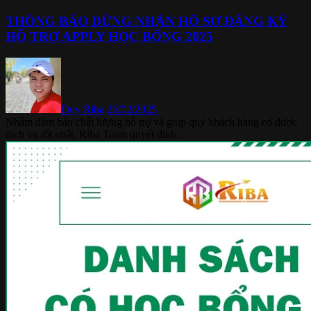
THÔNG BÁO DỪNG NHẬN HỒ SƠ ĐĂNG KÝ
HỖ TRỢ APPLY HỌC BỔNG 2025
Duy Riba
26/02/2025
Nhằm đảm bảo chất lượng hỗ trợ và giúp quý khách hàng có được
dịch vụ tốt nhất, Riba Team quyết định...