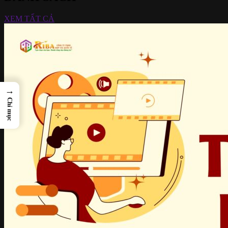
XEM TẤT CẢ
→
Chỉ mục