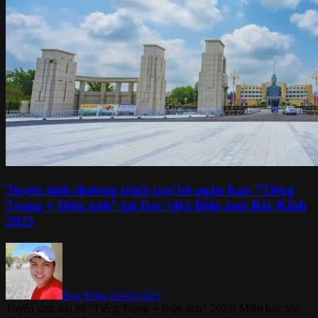
Tuyển sinh chương trình trại hè ngắn hạn “Tiếng
Trung + Điện ảnh” tại Học viện Điện ảnh Bắc Kinh
2025
Duy Riba
26/03/2025
Tuyển sinh trại hè "Tiếng Trung + Điện ảnh" 2025! Miễn học phí,