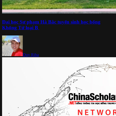
Đại học Sư phạm Hà Bắc tuyển sinh học bổng
Khổng Tử loại B ​
Duy Riba