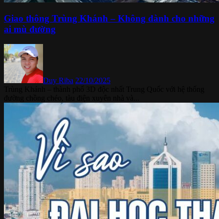
Giao thông Trùng Khánh – Không dành cho những
ai mù đường
Duy Riba
22/10/2025
Trùng Khánh – thành phố 3D độc nhất Trung Quốc với hệ thống
đường chồng chéo, tàu điện xuyên nhà và...