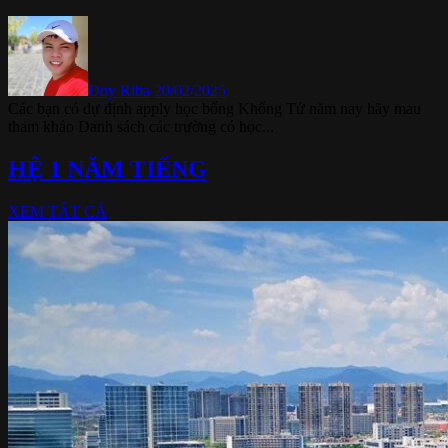
Duy Riba
20/02/2025
Các bạn có dự định apply học bổng Khổng Tử năm nay hãy mau
tham khảo Danh sách các trường có học...
HỆ 1 NĂM TIẾNG
XEM TẤT CẢ