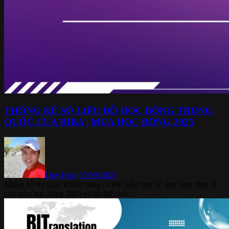
THỐNG KÊ SỐ LIỆU ĐỖ HỌC BỔNG TRUNG
QUỐC CỦA RIBA | MÙA HỌC BỔNG 2025
Duy Riba
05/09/2025
Nhằm hỗ trợ Quý khách hàng có thể hiểu hơn về tình hình thực tế
của mùa học bổng 2025 và có thể chủ...