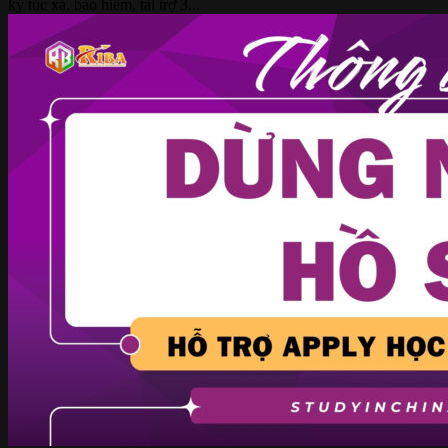
ký túc xá, bảo hiểm, tài trợ 3...