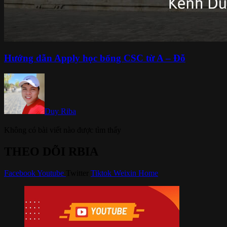
Hướng dẫn Apply học bổng CSC từ A – Đỗ
Duy Riba
Không có bài viết nào được tìm thấy
THEO DÕI RBIA
Facebook
Youtube
Twitter
Tiktok
Weixin
Home