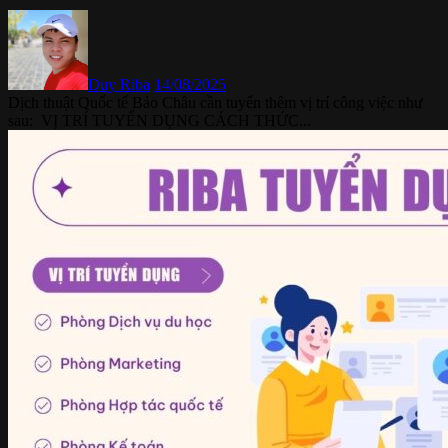
Duy Riba
14/08/2025
Dịch thuật Quốc tế Bảo Châu cần tuyển thêm vị trí công việc như
sau: VỊ TRÍ TUYỂN DỤNG CÁCH THỨC...