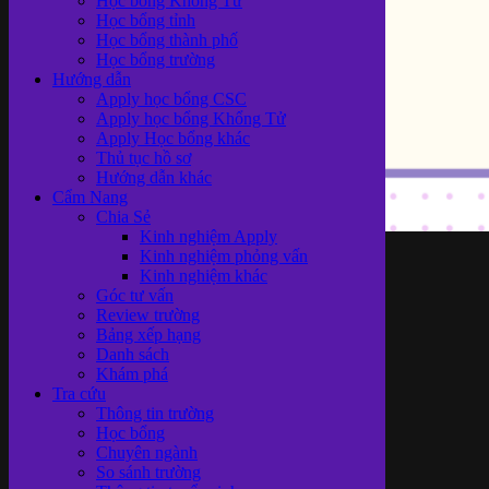
Học bổng Khổng Tử
Học bổng tỉnh
Học bổng thành phố
Học bổng trường
Hướng dẫn
Apply học bổng CSC
Apply học bổng Khổng Tử
Apply Học bổng khác
Thủ tục hồ sơ
Hướng dẫn khác
Cẩm Nang
Chia Sẻ
Kinh nghiệm Apply
Kinh nghiệm phỏng vấn
Top 5 ứng
Kinh nghiệm khác
Góc tư vấn
Review trường
Bảng xếp hạng
Danh sách
Khám phá
dụng trò
Tra cứu
Thông tin trường
Học bổng
Chuyên ngành
So sánh trường