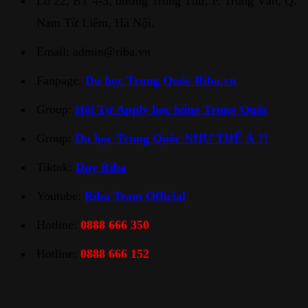
Lô 22, BT 4-3, đường Trung Thư, P. Trung Văn, Q.
Nam Từ Liêm, Hà Nội.
Email: admin@riba.vn
Fanpage:
Du học Trung Quốc Riba.vn
Group:
Hội Tự Apply học bổng Trung Quốc
Group:
Du học Trung Quốc NHƯ THẾ À ?!
Tiktok:
Duy Riba
Youtube:
Riba Team Official
Hotline:
0888 666 350
Hotline:
0888 666 152