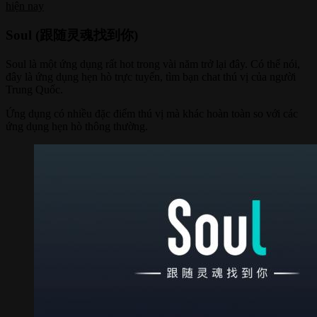
hiện nay
Soul (跟随灵魂找到你)
Soul là một ứng dụng rất hot trong vài năm trở lại đây. Có thể nói,
đây là ứng dụng hẹn hò trực tuyến, tìm bạn chat thú vị của người
Trung Quốc.
Ứng dụng có nhiều đặc điểm thú vị mà khác hoàn toàn so với các
ứng dụng hẹn hò thông thường.