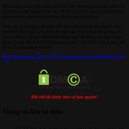
Một trong những tính năng rất tuyệt vời của ứng dụng này chính là,
bản dịch trong Yome chính xác tới 80%. Do đó, bạn có thể kết bạn
giao lưu bốn phương mà không bị rào cản ngôn ngữ.
Như vậy là chúng ta đã điểm hết Top 5 ứng dụng trò chuyện với
người Trung Quốc hot nhất hiện nay rồi. Với 5 ứng dụng trên, các
bạn có thể trò chuyện thoải mái hàng ngày để nâng cao khả năng
tiếng Trung, đặc biệt là kỹ năng nghe nói. Còn chần chừ gì nữa, hãy
tải và sử dụng ngay thôi nà
Hãy dành tặng tác giả 1 LIKE nếu bạn thấy bài viết hữu ích nhé
^^!
Bài viết đã được bảo vệ bản quyền!
Thông tin liên hệ Riba