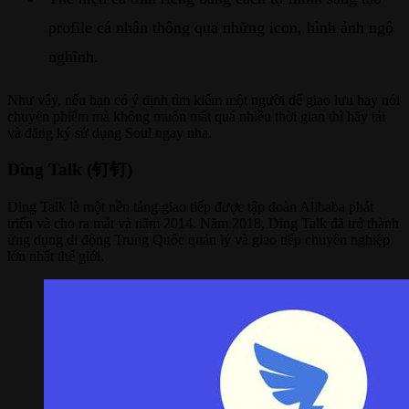
profile cá nhân thông qua những icon, hình ảnh ngộ
nghĩnh.
Như vậy, nếu bạn có ý định tìm kiếm một người để giao lưu hay nói
chuyện phiếm mà không muốn mất quá nhiều thời gian thì hãy tải
và đăng ký sử dụng Soul ngay nha.
Ding Talk (钉钉)
Ding Talk là một nền tảng giao tiếp được tập đoàn Alibaba phát
triển và cho ra mắt và năm 2014. Năm 2018, Ding Talk đã trở thành
ứng dụng di động Trung Quốc quản lý và giao tiếp chuyên nghiệp
lớn nhất thế giới.