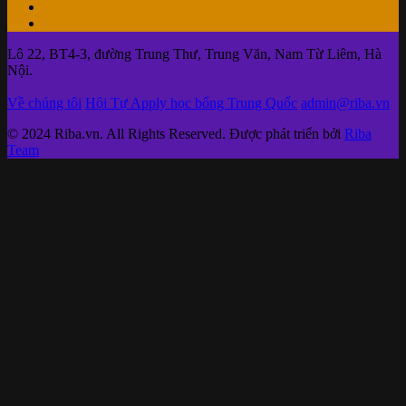
Lô 22, BT4-3, đường Trung Thư, Trung Văn, Nam Từ Liêm, Hà
Nội.
Về chúng tôi
Hội Tự Apply học bổng Trung Quốc
admin@riba.vn
© 2024 Riba.vn. All Rights Reserved. Được phát triển bởi
Riba
Team