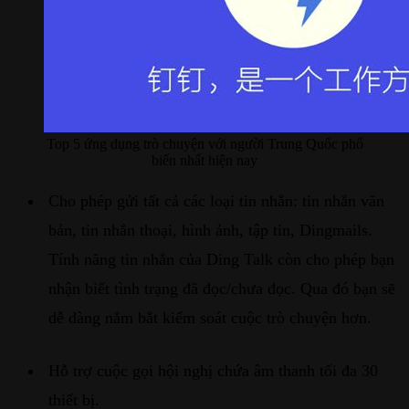
Top 5 ứng dụng trò chuyện với người Trung Quốc phổ
biến nhất hiện nay
Cho phép gửi tất cả các loại tin nhắn: tin nhắn văn
bản, tin nhắn thoại, hình ảnh, tập tin, Dingmails.
Tính năng tin nhắn của Ding Talk còn cho phép bạn
nhận biết tình trạng đã đọc/chưa đọc. Qua đó bạn sẽ
dễ dàng nắm bắt kiểm soát cuộc trò chuyện hơn.
Hỗ trợ cuộc gọi hội nghị chứa âm thanh tối đa 30
thiết bị.