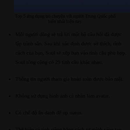
Top 5 ứng dụng trò chuyện với người Trung Quốc phổ
biến nhất hiện nay
Mỗi người dùng sẽ trả lời một bộ câu hỏi đã được
lập trình sẵn. Sau khi xác định được sở thích, tính
cách của bạn, Soul sẽ xếp bạn vào tinh cầu phù hợp.
Soul tổng cộng có 29 tinh cầu khác nhau.
Thông tin người tham gia hoàn toàn được bảo mật.
Không sử dụng hình ảnh cá nhân làm avatar.
Có chế độ ẩn danh để up status.
Thể hiện cá tính riêng bằng cách tự mình sáng tạo