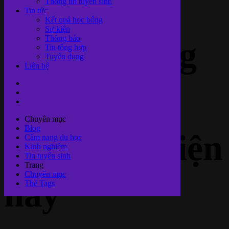
chuyện với
Thông tin tuyển sinh
Tin tức
Kết quả học bổng
Sự kiện
Thông báo
người Trung
Tin tổng hợp
Tuyển dụng
Liên hệ
Quốc phổ
Chuyên mục
Blog
biến nhất hiện
Cẩm nang du học
Kinh nghiệm
Tin tuyển sinh
Trang
Chuyên mục
nay
Thẻ Tags