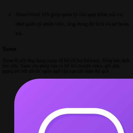
SmartWork OA giúp quản lý các quy trình nội vụ
như quản lý nhân viên, ứng dụng du lịch và sự hoàn
trả.
Yome
Yome là một ứng dụng mạng xã hội rất hot hiện nay. Bằng bản dịch
trực tiếp, Yome cho phép bạn có thể trò chuyện video, gửi ảnh,
giọng nói với đối tác ngôn ngữ của bạn trên toàn thế giới.