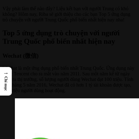
Vậy phải làm thế nào đây? Liệu kết bạn với người Trung có khó
không? Hôm nay, Riba sẽ giới thiệu cho các bạn Top 5 ứng dụng
trò chuyện với người Trung Quốc phổ biến nhất hiện nay nha!
Top 5 ứng dụng trò chuyện với người
Trung Quốc phổ biến nhất hiện nay
Wechat (微信)
Wechat là một ứng dụng phổ biến nhất Trung Quốc. Ứng dụng này
→
được Tencent cho ra mắt vào năm 2011. Sau một năm kể từ ngày
Chỉ mục
tung ra thị trường, số lượng người dùng Wechat đạt 100 triệu. Tính
đến tháng 5 năm 2016, Wechat đã có hơn 1 tỷ tài khoản được tạo,
700 triệu người dùng hoạt động.