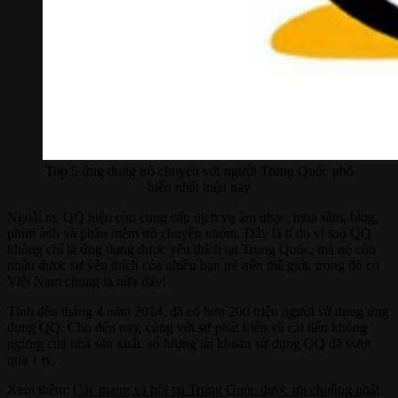
Top 5 ứng dụng trò chuyện với người Trung Quốc phổ
biến nhất hiện nay
Ngoài ra, QQ hiện còn cung cấp dịch vụ âm nhạc, mua sắm, blog,
phim ảnh và phần mềm trò chuyện nhóm. Đây là lí do vì sao QQ
không chỉ là ứng dụng được yêu thích tại Trung Quốc, mà nó còn
nhận được sự yêu thích của nhiều bạn trẻ trên thế giới, trong đó có
Việt Nam chúng ta nữa đấy!
Tính đến tháng 4 năm 2014, đã có hơn 200 triệu người sử dụng ứng
dụng QQ. Cho đến nay, cùng với sự phát triển và cải tiến không
ngừng của nhà sản xuất, số lượng tài khoản sử dụng QQ đã vượt
qua 1 tỷ.
Xem thêm:
Các mạng xã hội tại Trung Quốc được ưa chuộng nhất