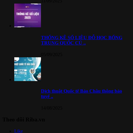
11/09/2025
THỐNG KÊ SỐ LIỆU ĐỖ HỌC BỔNG
TRUNG QUỐC CỦ ..
05/09/2025
Dịch thuật Quốc tế Bảo Châu thông báo
tuyể ..
14/08/2025
Theo dõi Riba.vn
Like