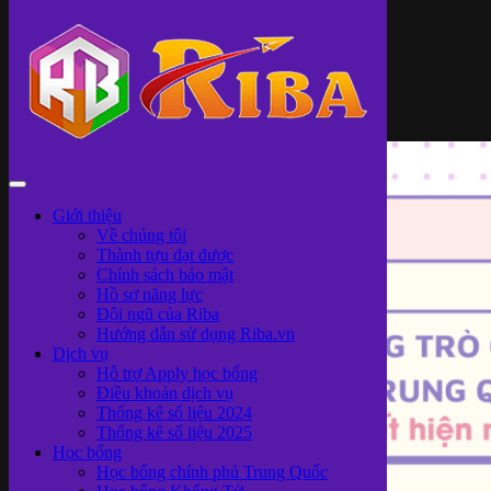
Giới thiệu
Về chúng tôi
Thành tựu đạt được
Chính sách bảo mật
Hồ sơ năng lực
Đội ngũ của Riba
Hướng dẫn sử dụng Riba.vn
Dịch vụ
Hỗ trợ Apply học bổng
Điều khoản dịch vụ
Thống kê số liệu 2024
Thống kê số liệu 2025
Học bổng
Học bổng chính phủ Trung Quốc