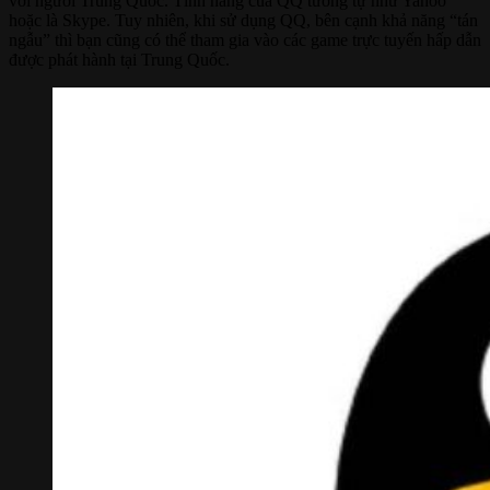
với người Trung Quốc. Tính năng của QQ tương tự như Yahoo
hoặc là Skype. Tuy nhiên, khi sử dụng QQ, bên cạnh khả năng “tán
ngẫu” thì bạn cũng có thể tham gia vào các game trực tuyến hấp dẫn
được phát hành tại Trung Quốc.