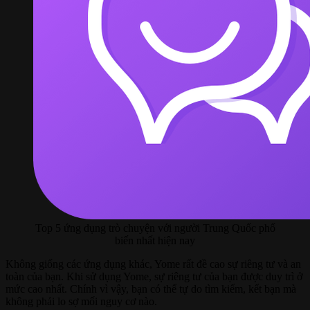
Top 5 ứng dụng trò chuyện với người Trung Quốc phổ
biến nhất hiện nay
Không giống các ứng dụng khác, Yome rất đề cao sự riêng tư và an
toàn của bạn. Khi sử dụng Yome, sự riêng tư của bạn được duy trì ở
mức cao nhất. Chính vì vậy, bạn có thể tự do tìm kiếm, kết bạn mà
không phải lo sợ mối nguy cơ nào.