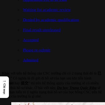
Waiting for academic review
Denied by academic qualification
Final result unreleased
Accepted
Please re-submit
Admitted
Khác với trên hệ thống của CSC trường chỉ có 2 trạng thái đó là
已
提交
” Có nghĩa là đã gửi đi hồ sơ của bạn sau khi tiến hành
→
submid
hay
提交
” thì trên hệ thống apply của trường sẽ có nhiều
Chỉ mục
trạng thái hồ sơ khác. Ở bài viết này,
Du học Trung Quốc Riba
sẽ
giúp bạn hiểu rõ ý nghĩa trạng thái hồ sơ của học bổng CSC trên hệ
thống của trường là gì nhé.