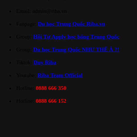
Email: admin@riba.vn
Fanpage:
Du học Trung Quốc Riba.vn
Group:
Hội Tự Apply học bổng Trung Quốc
Group:
Du học Trung Quốc NHƯ THẾ À ?!
Tiktok:
Duy Riba
Youtube:
Riba Team Official
Hotline:
0888 666 350
Hotline:
0888 666 152