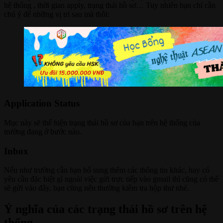
hệ thống , thời gian apply, trạng thái hồ sơ… Tuy nhiên bạn chỉ cần
chú ý đế những vị trí sau mà thôi:
Application Status
Mục này sẽ thể hiện trạng thái hồ sơ của bạn trên hệ thống của
trường đang ở bước nào.
Inbox
Nếu như trường cần bạn bổ sung thêm các thông tin khác, hay có
yêu cầu đặc biệt gì ngoài việc gửi trực tiếp vào gmail thì cũng có thể
sẽ gửi vào đây, bạn cũng nên thường kiểm tra hộp thư nhé.
Ý nghĩa của các trạng thái hồ sơ trên hệ
thống