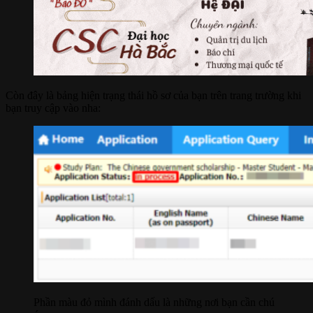
Còn đây là bảng hiện trạng thái hồ sơ của bạn trên trang trường khi
bạn truy cập vào nha:
Phần màu đỏ mình đánh dấu là những nơi bạn cần chú