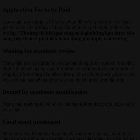
Application Fee to be Paid
Trạng thái này nghĩa là hồ sơ của bạn đã vượt qua được các đánh
giá ban đầu của trường và bạn cần phải nộp phí apply online vào
trường. “
Thường thì khi qua vòng sơ loại những bạn được vào
vòng tiếp theo sẽ phải tiến hành đóng phí apply vào trường
“
Waiting for academic review
Trạng thái này có nghĩa hồ sơ của bạn đang được xem xét bởi viện.
Nghĩa là hồ sơ của bạn sau khi được văn phòng tuyển sinh quốc tế
sàng lọc hồ sơ vòng đầu tiên, những hồ sơ này sẽ được gửi cho các
viện nơi các bạn sẽ theo học sau này để xét duyệt một lần nữa
Denied by academic qualification
Trạng thái ngày nghĩa là hồ sơ của bạn không được tiếp nhận và bị
viện loại.
Final result unreleased
Nếu trạng thái hồ sơ của bạn chuyển sang như thế này, có nghĩa là
bạn đã được thông qua và nhận được sự chấp nhận của viện mà bạn