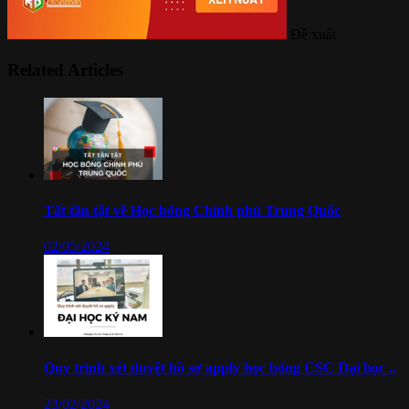
Đề xuất
Related Articles
Tất tần tật về Học bổng Chính phủ Trung Quốc
02/05/2024
Quy trình xét duyệt hồ sơ apply học bổng CSC Đại học ..
23/02/2024