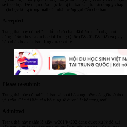
sẽ theo học. Để nhận được học bổng thì bạn cần trả lời đồng ý chấp
nhận học bổng trong mail của nhà trường gửi đến cho bạn.
Accepted
Trạng thái này có nghĩa là hồ sơ của bạn đã được chấp nhận cuối
cùng. Đơn xin visa du học tại Trung Quốc (JW201/JW202) và giấy
báo nhập học của bạn đang được xử lý.
Please re-submit
Trạng thái này có nghĩa là bạn sẽ phải bổ sung thêm các giấy tờ theo
yêu cầu. Các tài liệu cần bổ sung sẽ được liệt kê trong mail.
Admitted
Trạng thái này nghĩa là giấy jw201/jw202 đang được xử lý để gửi