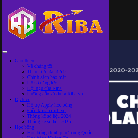
Giới thiệu
Về chúng tôi
Thành tựu đạt được
Chính sách bảo mật
Hồ sơ năng lực
Đội ngũ của Riba
Hướng dẫn sử dụng Riba.vn
Dịch vụ
Hỗ trợ Apply học bổng
Điều khoản dịch vụ
Thống kê số liệu 2024
Thống kê số liệu 2025
Học bổng
Học bổng chính phủ Trung Quốc