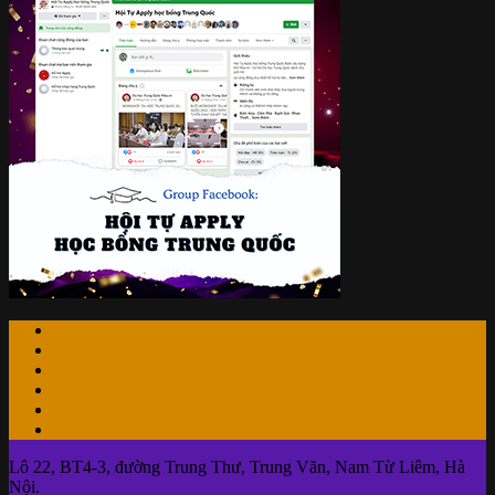
Lô 22, BT4-3, đường Trung Thư, Trung Văn, Nam Từ Liêm, Hà
Nội.