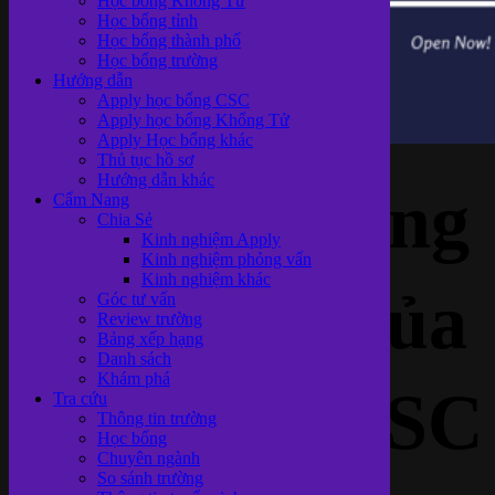
Học bổng Khổng Tử
Học bổng tỉnh
Học bổng thành phố
Học bổng trường
Hướng dẫn
Apply học bổng CSC
Apply học bổng Khổng Tử
Apply Học bổng khác
Thủ tục hồ sơ
Hướng dẫn khác
Ý nghĩa trạng
Cẩm Nang
Chia Sẻ
Kinh nghiệm Apply
Kinh nghiệm phỏng vấn
Kinh nghiệm khác
thái hồ sơ của
Góc tư vấn
Review trường
Bảng xếp hạng
Danh sách
Khám phá
học bổng CSC
Tra cứu
Thông tin trường
Học bổng
Chuyên ngành
So sánh trường