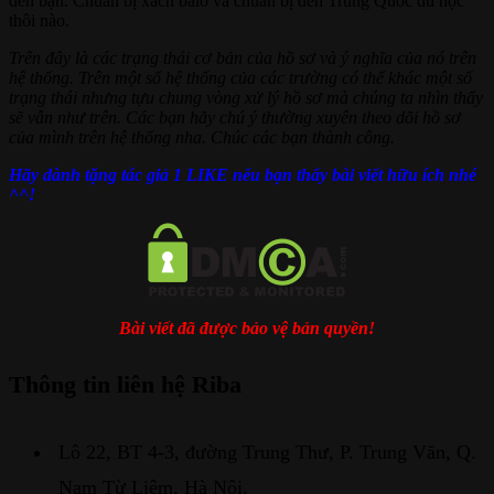
đến bạn. Chuẩn bị xách balo và chuẩn bị đến Trung Quốc du học
thôi nào.
Trên đây là các trạng thái cơ bản của hồ sơ và ý nghĩa của nó trên
hệ thống. Trên một số hệ thống của các trường có thể khác một số
trạng thái nhưng tựu chung vòng xử lý hồ sơ mà chúng ta nhìn thấy
sẽ vẫn như trên. Các bạn hãy chú ý thường xuyên theo dõi hồ sơ
của mình trên hệ thống nha. Chúc các bạn thành công.
Hãy dành tặng tác giả 1 LIKE nếu bạn thấy bài viết hữu ích nhé
^^!
Bài viết đã được bảo vệ bản quyền!
Thông tin liên hệ Riba
Lô 22, BT 4-3, đường Trung Thư, P. Trung Văn, Q.
Nam Từ Liêm, Hà Nội.