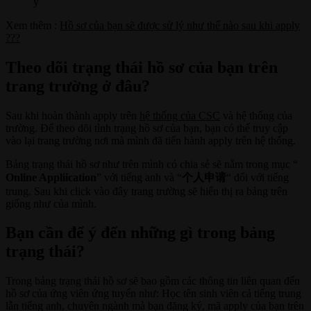
ý
Xem thêm :
Hồ sơ của bạn sẽ được sử lý như thế nào sau khi apply
???
Theo dõi trạng thái hồ sơ của bạn trên
trang trường ở đâu?
Sau khi hoàn thành apply trên
hệ thống của CSC
và hệ thống của
trường. Để theo dõi tình trạng hồ sơ của bạn, bạn có thể truy cập
vào lại trang trường nơi mà mình đã tiến hành apply trên hệ thống.
Bảng trạng thái hồ sơ như trên mình có chia sẻ sẽ nằm trong mục “
Online Appliication
” với tiếng anh và “
个人申请
“ đối với tiếng
trung. Sau khi click vào đây trang trường sẽ hiển thị ra bảng trên
giống như của mình.
Bạn cần để ý đến những gì trong bảng
trạng thái?
Trong bảng trạng thái hồ sơ sẽ bao gồm các thông tin liên quan đến
hồ sơ của ứng viên ứng tuyển như: Học tên sinh viên cả tiếng trung
lẫn tiếng anh, chuyên ngành mà bạn đăng ký, mã apply của bạn trên