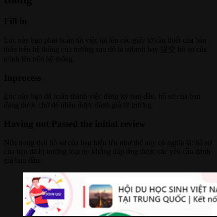
Fill in
Lúc này bạn phải hoàn tất việc tải lên các giấy tờ cần thiết của bản
thân trên hệ thống của trường sau đó là submit hay 提交 hồ sơ của
mình lên trên hệ thống.
Inprocess
Lúc này bạn đã hoàn thành việc đăng ký ban đầu, hồ sơ của bạn
đang được chờ để nhận được đánh giá từ trường.
Having not Passed the initial review
Nếu trạng thái hồ sơ của bạn hiện lên như thế này có nghĩa là: hồ sơ
của bạn đã bị trường loại do không đáp ứng được các yêu cầu đánh
giá ban đầu.