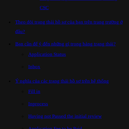
CSC
Theo dõi trạng thái hồ sơ của bạn trên trang trường ở
đâu?
Bạn cần để ý đến những gì trong bảng trạng thái?
Application Status
Inbox
Ý nghĩa của các trạng thái hồ sơ trên hệ thống
Fill in
Inprocess
Having not Passed the initial review
Application Fee to be Paid