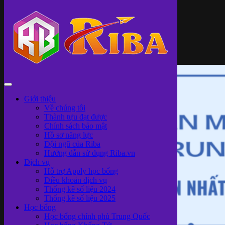
Giới thiệu
Về chúng tôi
Thành tựu đạt được
Chính sách bảo mật
Hồ sơ năng lực
Đội ngũ của Riba
Hướng dẫn sử dụng Riba.vn
Dịch vụ
Hỗ trợ Apply học bổng
Điều khoản dịch vụ
Thống kê số liệu 2024
Thống kê số liệu 2025
Học bổng
Học bổng chính phủ Trung Quốc