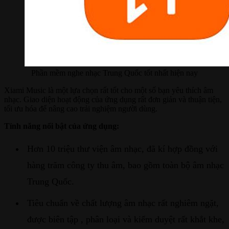
Phần mềm nghe nhạc Trung Quốc tốt nhất hiện nay
Xiami Music là một lựa chọn rất tốt cho một số bạn yêu thích âm
nhạc. Giao diện hoạt động của ứng dụng rất đơn giản và thuận tiện,
tối ưu hóa để nâng cao trải nghiệm người dùng.
Tính năng nổi bật của ứng dụng:
Hơn 10 triệu thư viện âm nhạc, đã kí hợp đồng với
hàng trăm công ty thu âm, bao gồm toàn bộ âm nhạc
Trung Quốc.
Tiêu chuẩn về chất lượng âm nhạc rất nghiêm ngặt,
được biên tập , phân loại và kiểm duyệt rất khắt khe,