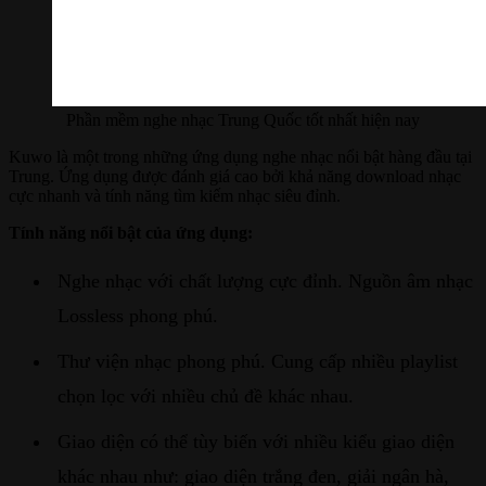
Phần mềm nghe nhạc Trung Quốc tốt nhất hiện nay
Kuwo là một trong những ứng dụng nghe nhạc nổi bật hàng đầu tại
Trung. Ứng dụng được đánh giá cao bởi khả năng download nhạc
cực nhanh và tính năng tìm kiếm nhạc siêu đỉnh.
Tính năng nổi bật của ứng dụng:
Nghe nhạc với chất lượng cực đỉnh. Nguồn âm nhạc
Lossless phong phú.
Thư viện nhạc phong phú. Cung cấp nhiều playlist
chọn lọc với nhiều chủ đề khác nhau.
Giao diện có thể tùy biến với nhiều kiểu giao diện
khác nhau như: giao diện trắng đen, giải ngân hà,