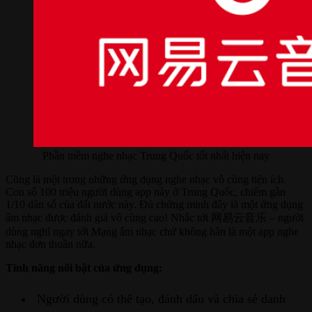
Phần mềm nghe nhạc Trung Quốc tốt nhất hiện nay
Cũng là một trong những ứng dụng nghe nhạc vô cùng tiện ích.
Con số 100 triệu người dùng app này ở Trung Quốc, chiếm gần
1/10 dân số của đất nước này. Đủ chứng minh đây là một ứng dụng
âm nhạc được đánh giá vô cùng cao! Nhắc tới 网易云音乐 – người
dùng nghĩ ngay tới Mạng âm nhạc chứ không hẳn là một app nghe
nhạc đơn thuần nữa.
Tính năng nổi bật của ứng dụng:
Người dùng có thể tạo, đánh dấu và chia sẻ danh