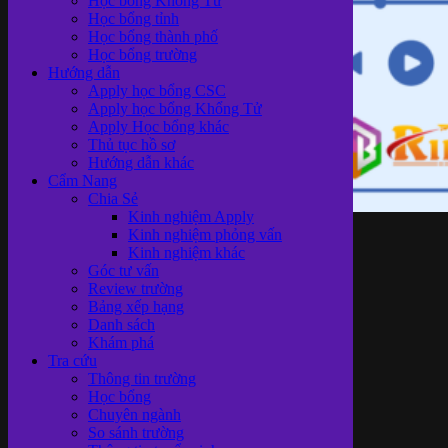
Học bổng Khổng Tử
Học bổng tỉnh
Học bổng thành phố
Học bổng trường
Hướng dẫn
Apply học bổng CSC
Apply học bổng Khổng Tử
Apply Học bổng khác
Thủ tục hồ sơ
Hướng dẫn khác
Cẩm Nang
Chia Sẻ
Kinh nghiệm Apply
Kinh nghiệm phỏng vấn
Các phần
Kinh nghiệm khác
Góc tư vấn
Review trường
Bảng xếp hạng
Danh sách
Khám phá
mềm nghe
Tra cứu
Thông tin trường
Học bổng
Chuyên ngành
So sánh trường