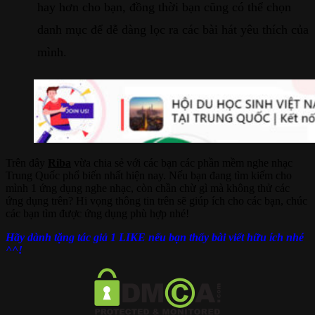
hay hơn cho bạn, đồng thời bạn cũng có thể chọn
danh mục để dễ dàng lọc ra các bài hát yêu thích của
mình.
Trên đây
Riba
vừa chia sẻ với các bạn các phần mềm nghe nhạc
Trung Quốc phổ biến nhất hiện nay. Nếu bạn đang tìm kiếm cho
mình 1 ứng dụng nghe nhạc, còn chần chừ gì mà không thử các
ứng dụng trên? Hi vọng thông tin trên sẽ giúp ích cho các bạn, chúc
các bạn tìm được ứng dụng phù hợp nhé!
Hãy dành tặng tác giả 1 LIKE nếu bạn thấy bài viết hữu ích nhé
^^!