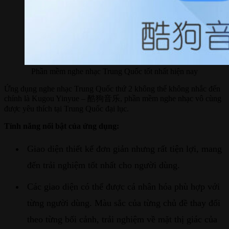
Phần mềm nghe nhạc Trung Quốc tốt nhất hiện nay
Ứng dụng nghe nhạc Trung Quốc thứ 2 không thể không nhắc đến
chính là Kugou Yinyue – 酷狗音乐, phần mềm nghe nhạc vô cùng
được yêu thích tại Trung Quốc đại lục.
Tính năng nổi bật của ứng dụng:
Giao diện thiết kế đơn giản nhưng rất tiện lợi, mang
đến trải nghiệm tốt nhất cho người dùng.
Các giao diện có thể được cá nhân hóa phù hợp với
từng người dùng. Màu sắc của từng chủ đề thay đổi
theo từng bối cảnh, trải nghiệm về mặt thị giác của