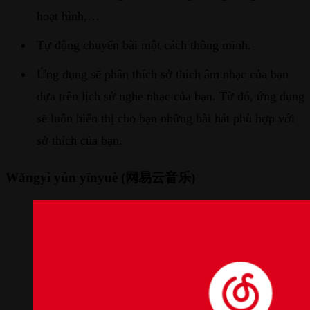
hoạt hình,…
Tự động chuyển bài một cách thông minh.
Ứng dụng sẽ phân thích sở thích âm nhạc của bạn
dựa trên lịch sử nghe nhạc của bạn. Từ đó, ứng dụng
sẽ luôn hiển thị cho bạn những bài hát phù hợp với
sở thích của bạn.
Wǎngyì yún yīnyuè (网易云音乐)