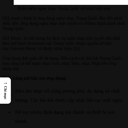
Phần mềm nghe nhạc Trung Quốc tốt nhất hiện nay
QQ music chính là ứng dụng nghe nhạc Trung Quốc đầu tiên phải
nhắc đến, ứng dụng nghe nhạc trực tuyến và offline thịnh hành nhất
Trung Quốc.
QQ Music là một trong ba dịch vụ nghe nhạc trực tuyến lớn nhất
theo mô hình freemium của Trung Quốc thuộc quyền sở hữu
của Tencent Music và thuộc nhãn hiệu QQ.
Ứng dụng đơn giản dể sử dụng. Bên cạnh các bài hát Trung Quốc,
bạn cũng có thể nghe nhạc Anh, nhạc Hàn, nhạc Nhật trên ứng
dụng này.
Tính năng nổi bật của ứng dụng:
→
Chỉ mục
Kho âm nhạc vô cùng phong phú, đa dạng và chất
lượng. Các bài hát được cập nhật liên tục mỗi ngày.
Hỗ trợ nhiều định dạng âm thanh và thiết bị âm
thanh.