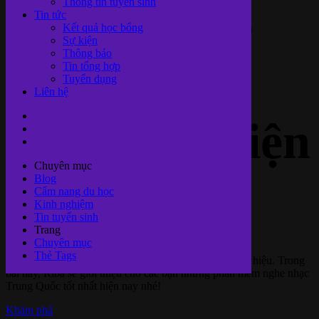
nhạc Trung
Thông tin tuyển sinh
Tin tức
Kết quả học bổng
Sự kiện
Thông báo
Quốc phổ
Tin tổng hợp
Tuyển dụng
Liên hệ
biến nhất hiện
Chuyên mục
Blog
nay
Cẩm nang du học
Kinh nghiệm
Tin tuyển sinh
Trang
Chuyên mục
Thẻ Tags
Nghe nhạc là một cách tiếp thu kiến thức vô cùng hữu hiệu. Trong
bài này, Riba sẽ giới thiệu cho các bạn những phần mềm nghe nhạc
Trung Quốc tốt nhất hiện nay nhé!
Khám phá