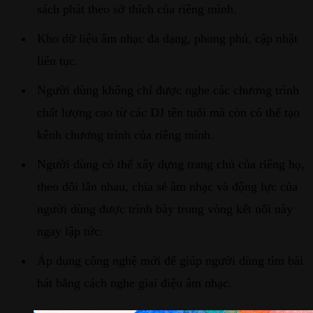
sách phát theo sở thích của riêng mình.
Kho dữ liệu âm nhạc đa dạng, phong phú, cập nhật
liên tục.
Người dùng không chỉ được nghe các chương trình
chất lượng cao từ các DJ tên tuổi mà còn có thể tạo
kênh chương trình của riêng mình.
Người dùng có thể xây dựng trang chủ của riêng họ,
theo dõi lẫn nhau, chia sẻ âm nhạc và động lực của
người dùng được trình bày trong vòng kết nối này
ngay lập tức.
Áp dụng công nghệ mới để giúp người dùng tìm bài
hát bằng cách nghe giai điệu âm nhạc.