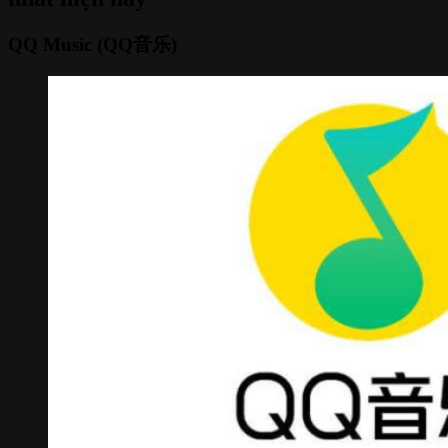
QQ Music (QQ音乐)