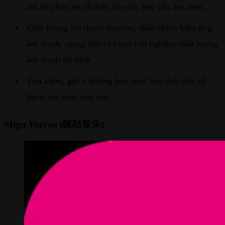
chỉ để phục vụ tốt hơn cho các bạn yêu âm nhạc.
Chất lượng âm thanh lossless, điều chỉnh hiệu ứng
âm thanh, mang đến cho bạn trải nghiệm chất lượng
âm thanh tốt nhất.
Tìm kiếm, gợi ý những bản nhạc hay dựa trên sở
thích âm nhạc của bạn.
Migu Yinyue (咪咕音乐)