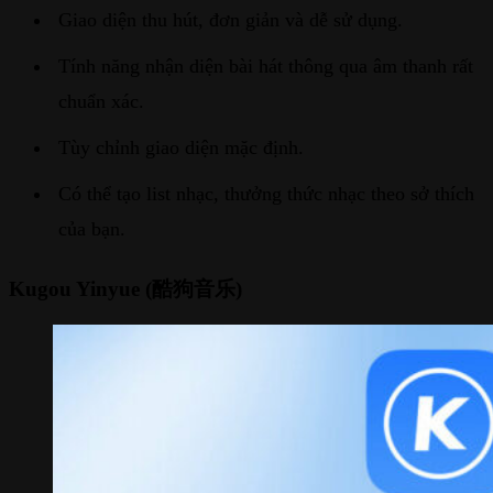
Giao diện thu hút, đơn giản và dễ sử dụng.
Tính năng nhận diện bài hát thông qua âm thanh rất
chuẩn xác.
Tùy chỉnh giao diện mặc định.
Có thể tạo list nhạc, thưởng thức nhạc theo sở thích
của bạn.
Kugou Yinyue (酷狗音乐)