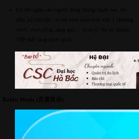
Có thể nghe các người dùng Trung Quốc hát, thi
đấu, kể chuyện, có thể bình luận trực tiếp 1 chương
trình, chat riêng, tặng quà… (Lưu ý: chỉ tài khoản
VIP mới tặng được quà)
Baidu Music (百度音乐)