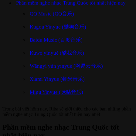
Phần mềm nghe nhạc Trung Quốc tốt nhất hiện nay
QQ Music (QQ音乐)
Kugou Yinyue (酷狗音乐)
Baidu Music (百度音乐)
Kuwo yīnyuè (酷我音乐)
Wǎngyì yún yīnyuè (网易云音乐)
Xiami Yinyue (虾米音乐)
Migu Yinyue (咪咕音乐)
Trong bài viết hôm nay, Riba sẽ giới thiệu cho các bạn những phần
mềm nghe nhạc Trung Quốc tốt nhất hiện nay nhé!
Phần mềm nghe nhạc Trung Quốc tốt
nhất hiện nay