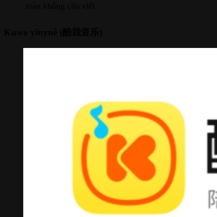
toàn không cần viết.
Kuwo yīnyuè (酷我音乐)