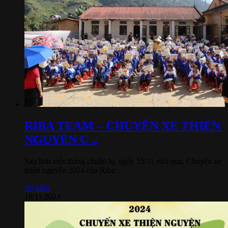
RIBA TEAM – CHUYẾN XE THIỆN
NGUYỆN C ..
Sau hơn một tháng chuẩn bị, ngày 15/11 vừa qua, Chuyến xe
thiện nguyện 2024 của Riba ..
Sự kiện
18/11/2024