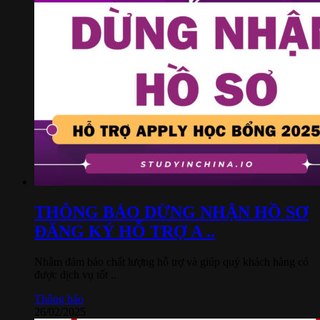
THÔNG BÁO DỪNG NHẬN HỒ SƠ
ĐĂNG KÝ HỖ TRỢ A ..
Nhằm đảm bảo chất lượng hỗ trợ và giúp quý khách hàng có
được dịch vụ tốt ..
Thông báo
26/02/2025