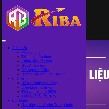
Chuyên mục
: Tin tức
Giới thiệu
Về chúng tôi
Thành tựu đạt được
Chính sách bảo mật
Hồ sơ năng lực
Đội ngũ của Riba
Hướng dẫn sử dụng Riba.vn
Dịch vụ
Hỗ trợ Apply học bổng
Điều khoản dịch vụ
Thống kê số liệu 2024
Thống kê số liệu 2025
Học bổng
Học bổng chính phủ Trung Quốc