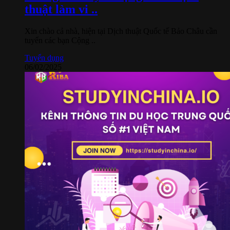
thuật làm vi ..
Xin chào cả nhà, hiện tại Dịch thuật Quốc tế Bảo Châu cần
tuyển các bạn Cộng ..
Tuyển dụng
06/02/2025