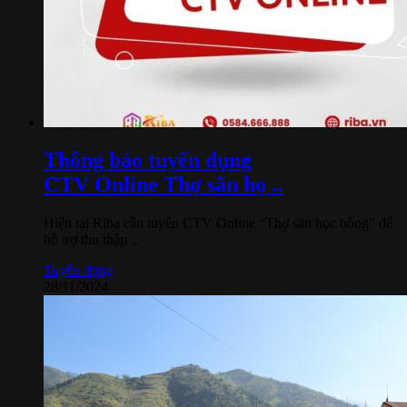
Thông báo tuyển dụng
CTV Online Thợ săn họ ..
Hiện tại Riba cần tuyển CTV Online “Thợ săn học bổng” để
hỗ trợ thu thập ..
Tuyển dụng
28/11/2024