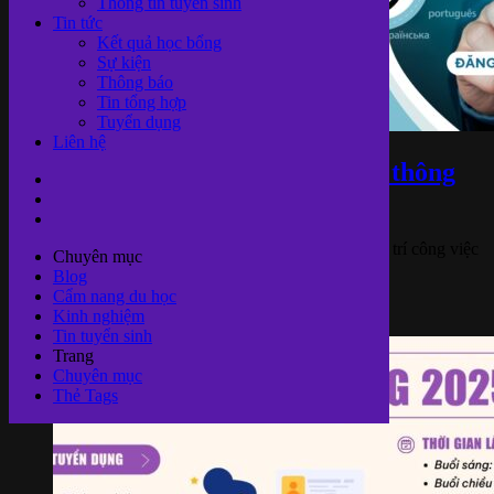
Thông tin tuyển sinh
Tin tức
Kết quả học bổng
Sự kiện
Thông báo
Tin tổng hợp
Tuyển dụng
Liên hệ
Dịch thuật Quốc tế Bảo Châu thông
báo tuyể ..
Dịch thuật Quốc tế Bảo Châu cần tuyển thêm vị trí công việc
Chuyên mục
như sau: VỊ TRÍ ..
Blog
Cẩm nang du học
Tuyển dụng
Kinh nghiệm
14/08/2025
Tin tuyển sinh
Trang
Chuyên mục
Thẻ Tags