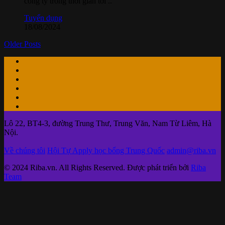
công ty trong thời gian tới ..
Tuyển dụng
18/08/2024
Older Posts
Lô 22, BT4-3, đường Trung Thư, Trung Văn, Nam Từ Liêm, Hà
Nội.
Về chúng tôi
Hội Tự Apply học bổng Trung Quốc
admin@riba.vn
© 2024 Riba.vn. All Rights Reserved. Được phát triển bởi
Riba
Team