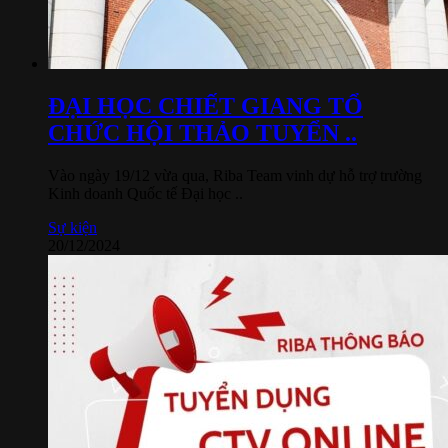
ĐẠI HỌC CHIẾT GIANG TỔ
CHỨC HỘI THẢO TUYỂN ..
Vào ngày 19/12 vừa qua, Riba Team vinh dự hỗ trợ trường
Kinh doanh Quốc tế Đại học ..
Sự kiện
20/12/2024