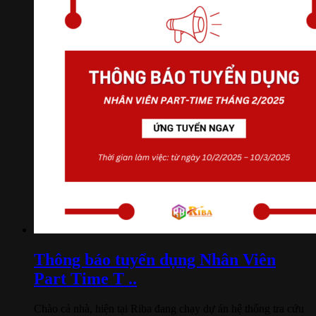
Thông báo tuyển dụng Nhân Viên
Part Time T ..
Chào cả nhà, hiện tại Riba đang chạy dự án hệ thống tra cứu