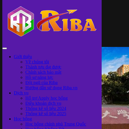
Thẻ Tag
: Giới thiệu trường
Giới thiệu
Về chúng tôi
Thành tựu đạt được
Chính sách bảo mật
Hồ sơ năng lực
Đội ngũ của Riba
Hướng dẫn sử dụng Riba.vn
Dịch vụ
Hỗ trợ Apply học bổng
Điều khoản dịch vụ
Thống kê số liệu 2024
Thống kê số liệu 2025
Học bổng
Học bổng chính phủ Trung Quốc