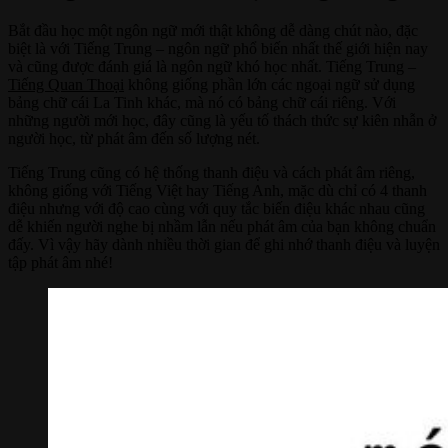
Bắt đầu học một ngôn ngữ mới thật không dễ dàng chút nào, đặc
biệt là với Tiếng Trung – ngôn ngữ phổ biến nhất thế giới hiện nay
và cũng được đánh giá là ngôn ngữ khó học nhất. Tiếng Trung –
Tiếng Quan Thoại
không giống phần lớn các ngoại ngữ sử dụng
bảng chữ cái La Tinh khác, mà nó có bảng chữ cái riêng. Với
những người mới học, đây cũng là yếu tố thách thức sự kiên nhẫn ở
người học, từ phát âm đến số lượng nét.
Tiếng Trung cũng có hệ thống thanh điệu và cách phát âm riêng,
không giống với Tiếng Việt hay Tiếng Anh, mặc dù chỉ có 4 thanh
điệu nhưng với độ cao cùng với quy tắc biến điệu khác nhau cũng
dễ khiến người nghe bị nhầm lẫn nếu phát âm của bạn không chuẩn
đấy. Vì vậy hãy dành nhiều thời gian để ghi nhớ thanh điệu và luyện
tập phát âm nhé!