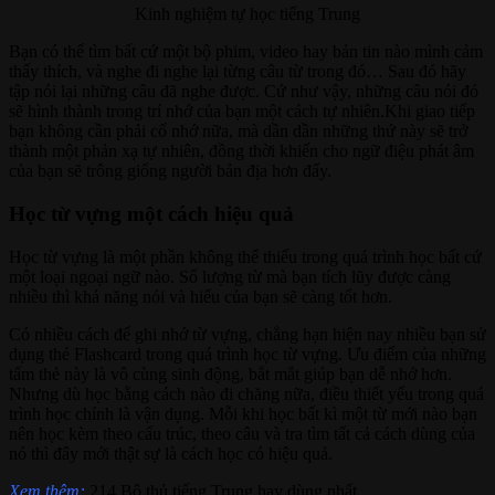
Kinh nghiệm tự học tiếng Trung
Bạn có thể tìm bất cứ một bộ phim, video hay bản tin nào mình cảm
thấy thích, và nghe đi nghe lại từng câu từ trong đó… Sau đó hãy
tập nói lại những câu đã nghe được. Cứ như vậy, những câu nói đó
sẽ hình thành trong trí nhớ của bạn một cách tự nhiên.Khi giao tiếp
bạn không cần phải cố nhớ nữa, mà dần dần những thứ này sẽ trở
thành một phản xạ tự nhiên, đồng thời khiến cho ngữ điệu phát âm
của bạn sẽ trông giống người bản địa hơn đấy.
Học từ vựng một cách hiệu quả
Học từ vựng là một phần không thể thiếu trong quá trình học bất cứ
một loại ngoại ngữ nào. Số lượng từ mà bạn tích lũy được càng
nhiều thì khả năng nói và hiểu của bạn sẽ càng tốt hơn.
Có nhiều cách để ghi nhớ từ vựng, chẳng hạn hiện nay nhiều bạn sử
dụng thẻ Flashcard trong quá trình học từ vựng. Ưu điểm của những
tấm thẻ này là vô cùng sinh động, bắt mắt giúp bạn dễ nhớ hơn.
Nhưng dù học bằng cách nào đi chăng nữa, điều thiết yếu trong quá
trình học chính là vận dụng. Mỗi khi học bất kì một từ mới nào bạn
nên học kèm theo cấu trúc, theo câu và tra tìm tất cả cách dùng của
nó thì đây mới thật sự là cách học có hiệu quả.
Xem thêm:
214 Bộ thủ tiếng Trung hay dùng nhất
.