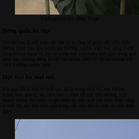
Kinh nghiệm học tiếng Trung
Đừng quên ôn tập!
Trừ khi bạn là một thiên tài, bất cứ ai cũng sẽ quên nếu kiến thức
không được trau dồi, luyện tập thường xuyên. Việc học tiếng trung
cũng không ngoại lệ, học từ vựng mất khá nhiều thời gian trong quá
trình học, nhưng đừng vì vậy mà không quên ôn tập lại chúng một
cách thường xuyên nhé!
Học mọi lúc mọi nơi
Khi gặp bất kì một từ mới nào, dù là trong sách vở, hay những
thông báo, quảng cáo, biển báo … bạn bắt gặp trên đường, hãy
nhanh chóng tìm kiếm và ghi chép lại một cách cẩn thận. Đây cũng
là một Tip học khá hiệu quả trong việc trau dồi từ mới của bản thân
đấy!