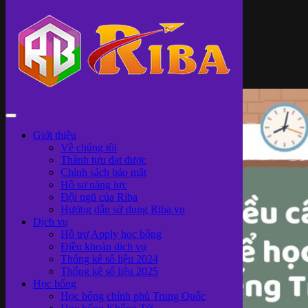
Giới thiệu
Về chúng tôi
Thành tựu đạt được
Chính sách bảo mật
Hồ sơ năng lực
Đội ngũ của Riba
Hướng dẫn sử dụng Riba.vn
Dịch vụ
Hỗ trợ Apply học bổng
Điều khoản dịch vụ
Thống kê số liệu 2024
Thống kê số liệu 2025
Học bổng
Học bổng chính phủ Trung Quốc