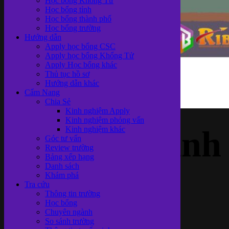
Học bổng Khổng Tử
Học bổng tỉnh
Học bổng thành phố
Học bổng trường
Hướng dẫn
Apply học bổng CSC
Apply học bổng Khổng Tử
Apply Học bổng khác
Thủ tục hồ sơ
Hướng dẫn khác
Cẩm Nang
Chia Sẻ
Kinh nghiệm Apply
Kinh nghiệm phỏng vấn
Review 9 kinh
Kinh nghiệm khác
Góc tư vấn
Review trường
Bảng xếp hạng
Danh sách
Khám phá
nghiệm học
Tra cứu
Thông tin trường
Học bổng
Chuyên ngành
So sánh trường