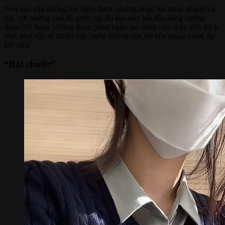
Nếu ban đầu không thể nghe được những đoạn hội thoại nhanh và
dài, với những chủ đề phức tạp thì bạn hãy bắt đầu bằng những
đoạn hội thoại, những đoạn phim ngắn mà mình cảm thấy yêu thích
nhé, như vậy sẽ khiến việc nghe không còn trở nên nhàm chán, áp
lực nữa.
“Bắt chước”