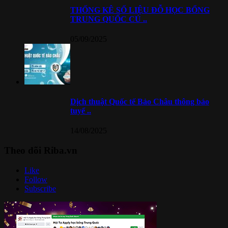
THỐNG KÊ SỐ LIỆU ĐỖ HỌC BỔNG
TRUNG QUỐC CỦ ..
05/09/2025
Dịch thuật Quốc tế Bảo Châu thông báo
tuyể ..
14/08/2025
Theo dõi Riba.vn
Like
Follow
Subscribe