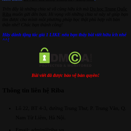
Trên đây là những chia sẻ vô cùng hữu ích mà
Du học Trung Quốc
Riba
muốn gửi đến bạn. Hi vọng với những chia sẻ này sẽ giúp bạn
tìm được cho mình một phương pháp học thật phù hợp với bản
thân nhé! Chúc bạn thành công!
Hãy dành tặng tác giả 1 LIKE nếu bạn thấy bài viết hữu ích nhé
^^!
Bài viết đã được bảo vệ bản quyền!
Thông tin liên hệ Riba
Lô 22, BT 4-3, đường Trung Thư, P. Trung Văn, Q.
Nam Từ Liêm, Hà Nội.
Email: admin@riba.vn