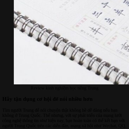
Review kinh nghiệm học tiếng Trung
Hãy tận dụng cơ hội để nói nhiều hơn
Tìm người Trung để nói chuyện thật không hề dễ dàng nếu bạn
không ở Trung Quốc. Thế nhưng, với sự phát triển của mạng lưới
công nghệ thông tin như hiện nay, bạn hoàn toàn có thể kết bạn với
người Trung Quốc trên các diễn đàn, mạng xã hội như Wechat, QQ,