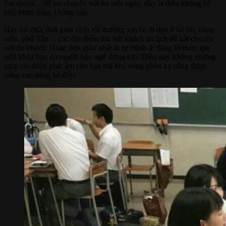
Facebook…để trò chuyện với họ mỗi ngày, đây là điều không hề
khó khăn đúng không nào.
Hay bỏ chút thời gian rảnh rỗi thường xuyên đi dạo ở bờ hồ, công
viên, phố Tây… các địa điểm thu hút khách du lịch để bắt chuyện
với du khách. Hoặc đơn giản nhất là tự mình đi đăng kí tham gia
một khóa học do người bản ngữ đứng lớp. Điều này không những
giúp cải thiện phát âm của bạn mà khả năng phản xạ cũng được
nâng cao đáng kể đấy!