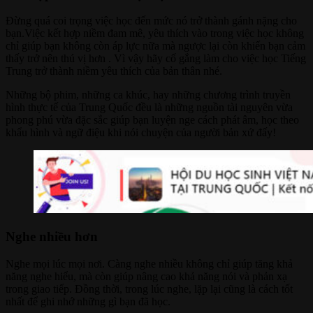
Đừng quá coi trọng việc học đến mức nó trở thành gánh nặng cho
bạn.Việc kết hợp niềm đam mê, yêu thích vào trong việc học không
chỉ giúp bạn không còn áp lực nữa mà ngược lại còn khiến bạn cảm
thấy trở nên thú vị hơn . Vì vậy hãy cố gắng làm cho việc học Tiếng
Trung trở thành niềm yêu thích của bản thân nhé.
Những bộ phim, những ca khúc, hay những chương trình truyền
hình thực tế của Trung Quốc đều là những nguồn tài nguyên vừa
phong phú vừa đặc sắc giúp bạn luyện nge cách phát âm, học theo
khẩu hình và ngữ điệu khi nói chuyện của người bản xứ đấy!
Nghe nhiều hơn
Nghe mọi lúc mọi nơi. Càng nghe nhiều không chỉ giúp tăng khả
năng nghe hiểu, mà còn giúp nâng cao khả năng nói và phản xạ
trong giao tiếp. Đồng thời, trong lúc nghe, lặp lại cũng là cách tốt
nhất để ghi nhớ những gì bạn đã học.