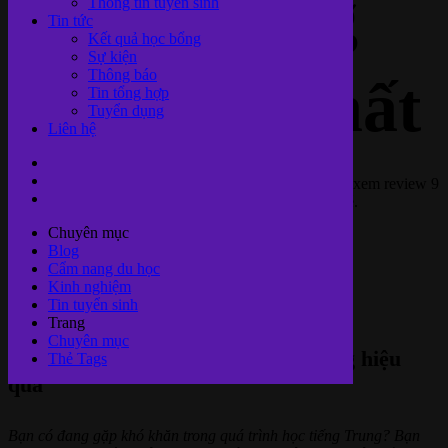
tiếng Trung
Thông tin tuyển sinh
Tin tức
Kết quả học bổng
Sự kiện
Thông báo
hiệu quả nhất
Tin tổng hợp
Tuyển dụng
Liên hệ
Bạn đang khó khăn trong việc học tiếng Trung? Cùng xem review 9
kinh nghiệm học tiếng Trung dưới đây để cải thiện nhé.
Chuyên mục
Kinh nghiệm khác
Blog
Duy Riba
Cẩm nang du học
20/03/2023
Kinh nghiệm
1699
Tin tuyển sinh
Views
Trang
Chuyên mục
Review kinh nghiệm học tiếng Trung hiệu
Thẻ Tags
quả
Bạn có đang gặp khó khăn trong quá trình học tiếng Trung? Bạn