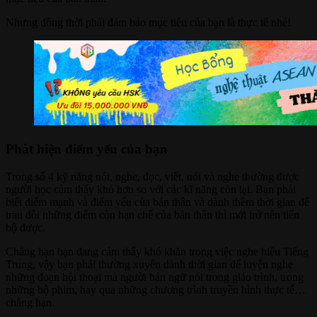
Nhưng đồng thời phải đảm bảo mục tiêu của bạn là thực tế nhé!
Phát hiện điểm yếu của bạn
Trong số 4 kỹ năng nói, nghe, đọc, viết, nói và nghe thường được
người học cảm thấy khó hơn so với các kĩ năng còn lại. Bạn phải
biết điểm mạnh và điểm yếu của bản thân và dành thêm thời gian để
trau dồi những điểm còn hạn chế của bản thân thì mới trở nên tiến
bộ được.
Chẳng hạn bạn đang cảm thấy khó khăn trong việc nghe hiểu Tiếng
Trung, vậy bạn phải thường xuyên dành thời gian để luyện nghe
những đoạn hội thoại mà người bản ngữ nói trong giáo trình, trong
những bộ phim, hay qua những chương trình truyền hình thực tế…
chẳng hạn.