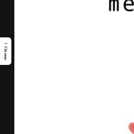
→
Chỉ mục