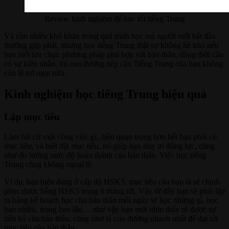
Review kinh nghiệm để học tốt tiếng Trung
Và còn nhiều khó khăn trong quá trình học mà người mới bắt đầu
thường gặp phải, nhưng học tiếng Trung thật sự không hề khó nếu
bạn biết lựa chọn phương pháp phù hợp với bản thân, đồng thời cần
có sự kiên nhẫn, thì con đường tiếp cận Tiếng Trung của bạn không
còn là trở ngại nữa.
Kinh nghiệm học tiếng Trung hiệu quả
Lập mục tiêu
Làm bất cứ một công việc gì, điều quan trọng hơn hết bạn phải có
mục tiêu, và biết đặt mục tiêu, nó giúp bạn duy trì động lực, cũng
như đo lường mức độ hoàn thành của bản thân. Việc học tiếng
Trung cũng không ngoại lệ.
Ví dụ, bạn hiện đang ở cấp độ HSK3, mục tiêu của bạn là sẽ chinh
phục được bằng HSK5 trong 6 tháng tới. Vậy từ đây bạn sẽ phải lập
ra bảng kế hoạch học cho bản thân mỗi ngày sẽ học những gì, học
bao nhiêu, trong bao lâu… như vậy bạn mới nhìn thấy rõ được sự
tiến bộ của bản thân, cũng như là con đường nhanh nhất để đạt tới
mục tiêu của bản thân.