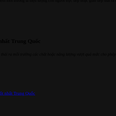
m môi trường là hiện tượng con người trực tiếp hoặc gián tiếp thải ra
 nhất Trung Quốc
ếp thải ra môi trường các chất hoặc năng lượng vượt quá mức cho phé
tốt nhất Trung Quốc