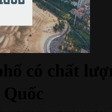
phố có chất lư
g Quốc