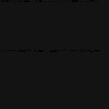
 môi trường các chất hoặc năng lượng vượt quá mức cho phép ..
p gây ra tác động xấu và làm suy giảm chất lượng cuộc sống cũng