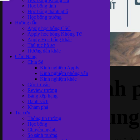
Học bổng Khổng Tử
Học bổng tỉnh
Học bổng thành phố
Học bổng trường
Hướng dẫn
Apply học bổng CSC
Apply học bổng Khổng Tử
Apply Học bổng khác
Thủ tục hồ sơ
Hướng dẫn khác
Cẩm Nang
Chia Sẻ
Kinh nghiệm Apply
Kinh nghiệm phỏng vấn
Top 10 thành 
Kinh nghiệm khác
Góc tư vấn
Review trường
Bảng xếp hạng
Danh sách
Khám phá
tốt nhất Trun
Tra cứu
Thông tin trường
Học bổng
Chuyên ngành
So sánh trường