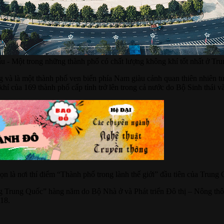
u - Một trong những thành phố có chất lượng không khí tốt nhất ở Tr
 và là một thành phố ven biển phía Nam giàu cảnh quan thiên nhiên tư
khí của 169 thành phố cấp tỉnh trở lên trong cả nước do Bộ Sinh thá
ọn là nơi thí điểm “Thành phố trong lành thế giới” đầu tiên của Trung
g Trung Quốc” hàng năm do Bộ Nhà ở và Phát triển Đô thị – Nông th
018.