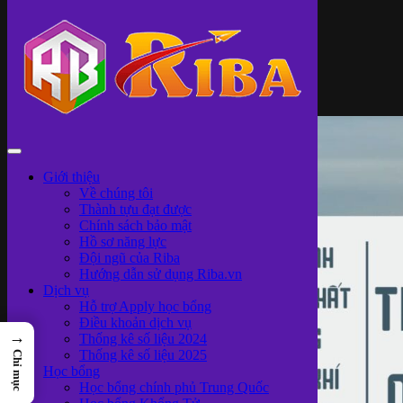
Giới thiệu
Về chúng tôi
Thành tựu đạt được
Chính sách bảo mật
Hồ sơ năng lực
Đội ngũ của Riba
Hướng dẫn sử dụng Riba.vn
Dịch vụ
Hỗ trợ Apply học bổng
Điều khoản dịch vụ
→
Thống kê số liệu 2024
Thống kê số liệu 2025
Chỉ mục
Học bổng
Học bổng chính phủ Trung Quốc