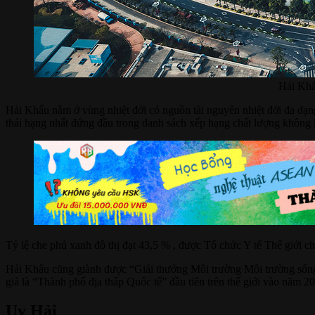
Hải Khẩ
Hải Khẩu nằm ở vùng nhiệt đới có nguồn tài nguyên nhiệt đới đa dạng
thái hạng nhất đứng đầu trong danh sách xếp hạng chất lượng không 
Tỷ lệ che phủ xanh đô thị đạt 43,5 % , được Tổ chức Y tế Thế giới ch
Hải Khẩu cũng giành được “Giải thưởng Môi trường Môi trường sốn
giá là “Thành phố địa thấp Quốc tế” đầu tiên trên thế giới vào năm 2
Uy Hải