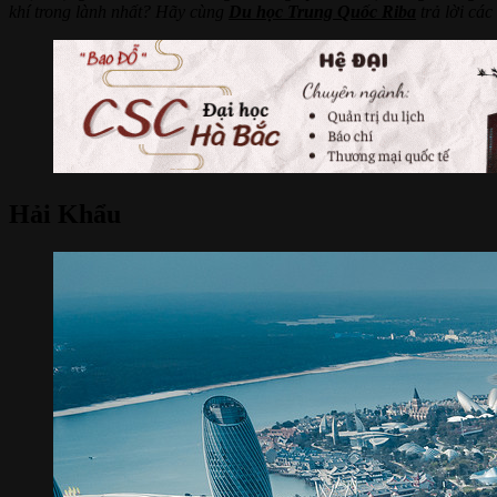
khí trong lành nhất? Hãy cùng
Du học Trung Quốc Riba
trả lời các
Hải Khẩu