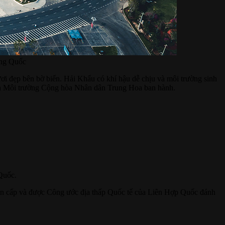
ung Quốc
ơi đẹp bên bờ biển. Hải Khẩu có khí hậu dễ chịu và môi trường sinh
i và Môi trường Cộng hòa Nhân dân Trung Hoa ban hành.
 Quốc.
ôn cấp và được Công ước địa thấp Quốc tế của Liên Hợp Quốc đánh