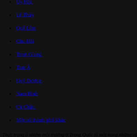
Uy Hải
Lệ Thủy
Quế Lâm
Chu Hải
Trạm Giang
Tam Á
Quý Dương
Nam Bình
Cù Châu
Một số thành phố khác
Thực trạng ô nhiễm môi trường ở Trung Quốc là một trong những vấ