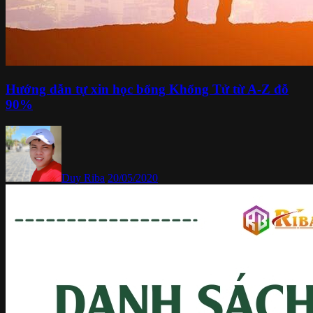
Hướng dẫn tự xin học bổng Khổng Tử từ A-Z đỗ
90%
Duy Riba
20/05/2020