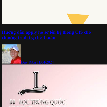
Hướng dẫn apply hồ sơ lên hệ thống CIS cho
chương trình trại hè 4 tuần
Duy Riba
11/04/2024