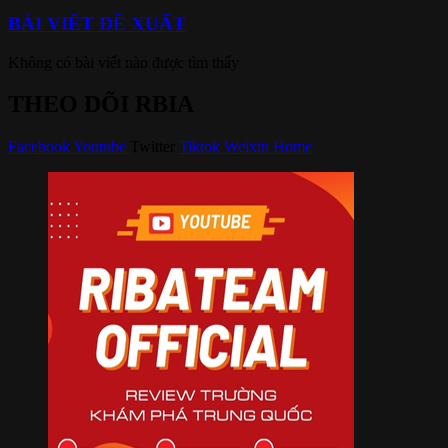
BÀI VIẾT ĐỀ XUẤT
Không có bài viết nào được tìm thấy
THEO DÕI RBIA
Facebook
Youtube
Twitter
Tiktok
Weixin
Home