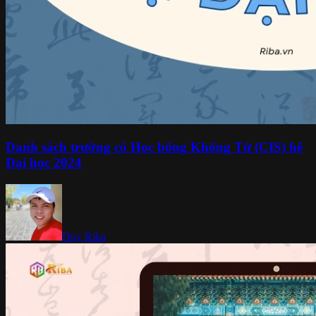
Danh sách trường có Học bổng Khổng Tử (CIS) hệ
Đại học 2024
Duy Riba