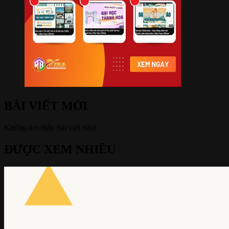
BÀI VIẾT MỚI
Không tìm thấy bài viết nào!
ĐƯỢC XEM NHIỀU