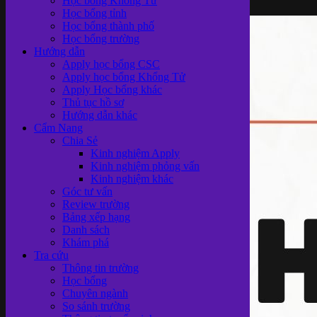
Học bổng Khổng Tử
Học bổng tỉnh
Học bổng thành phố
Học bổng trường
Hướng dẫn
Apply học bổng CSC
Apply học bổng Khổng Tử
Apply Học bổng khác
Thủ tục hồ sơ
Hướng dẫn khác
Cẩm Nang
Chia Sẻ
Kinh nghiệm Apply
Kinh nghiệm phỏng vấn
Kinh nghiệm khác
Góc tư vấn
Review trường
Bảng xếp hạng
Danh sách
Khám phá
Tra cứu
Thông tin trường
Học bổng
Chuyên ngành
So sánh trường