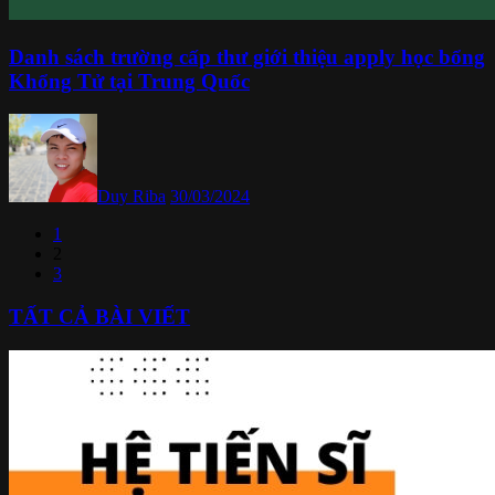
Danh sách trường cấp thư giới thiệu apply học bổng
Khổng Tử tại Trung Quốc
Duy Riba
30/03/2024
1
2
3
TẤT CẢ BÀI VIẾT