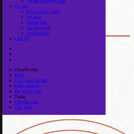
Thông tin tuyển sinh
Tin tức
Kết quả học bổng
Sự kiện
Thông báo
Tin tổng hợp
Tuyển dụng
Liên hệ
Chuyên mục
Blog
Cẩm nang du học
Kinh nghiệm
Tin tuyển sinh
Trang
Chuyên mục
Thẻ Tags