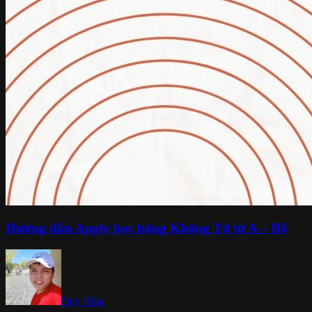
Hướng dẫn Apply học bổng Khổng Tử từ A – Đỗ
Duy Riba