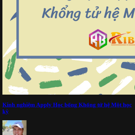
Kinh nghiệm Apply Học bổng Khổng tử hệ Một học
kỳ