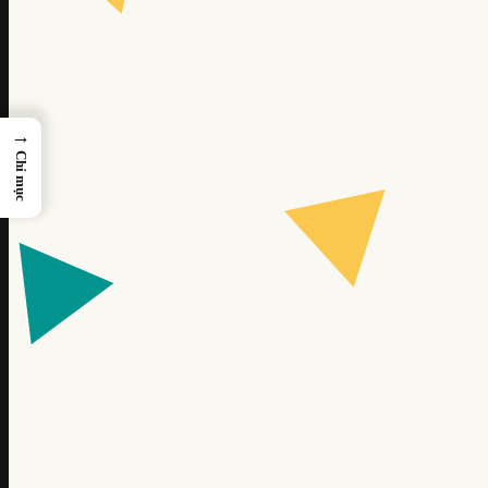
→
Chỉ mục